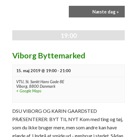
n
i
h
v
Næste dag
»
e
e
d
n
e
h
19:00
r
e
S
d
e
Viborg Byttemarked
V
a
i
r
e
15. maj 2019 @ 19:00
-
21:00
c
w
VTU,
St. Sankt Hans Gade 8E
h
s
Viborg
,
8800
Danmark
a
+ Google Maps
N
n
a
d
v
DSU VIBORG OG KARIN GAARDSTED
V
i
PRÆSENTERER: BYT TIL NYT Kom med ting og tøj,
i
g
e
som du ikke bruger mere, men som andre kan have
a
w
glæde af. Undgå at smide ud - genbrug i stedet. Sådan