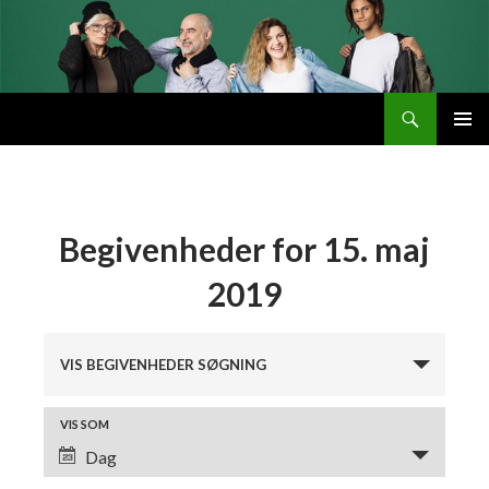
Søg
Byttemarked
VIDERE
PRIMÆ
TIL
MENU
INDHOLD
Begivenheder for 15. maj
2019
B
e
VIS BEGIVENHEDER SØGNING
g
i
B
VIS SOM
v
e
Dag
e
g