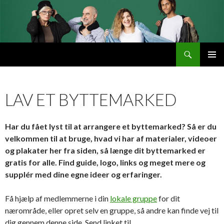
Søg
Byttemarked
VIDERE
PRIMÆ
TIL
MENU
INDHOLD
LAV ET BYTTEMARKED
Har du fået lyst til at arrangere et byttemarked? Så er du
velkommen til at bruge, hvad vi har af materialer, videoer
og plakater her fra siden, så længe dit byttemarked er
gratis for alle. Find guide, logo, links og meget mere og
supplér med dine egne ideer og erfaringer.
Få hjælp af medlemmerne i din
lokale gruppe
for dit
nærområde, eller opret selv en gruppe, så andre kan finde vej til
dig gennem denne side. Send linket til