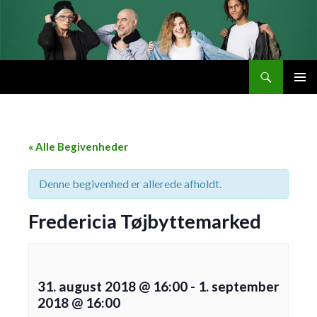
Søg
Byttemarked
VIDERE
PRIMÆ
TIL
MENU
INDHOLD
« Alle Begivenheder
Denne begivenhed er allerede afholdt.
Fredericia Tøjbyttemarked
31. august 2018 @ 16:00
-
1. september
2018 @ 16:00