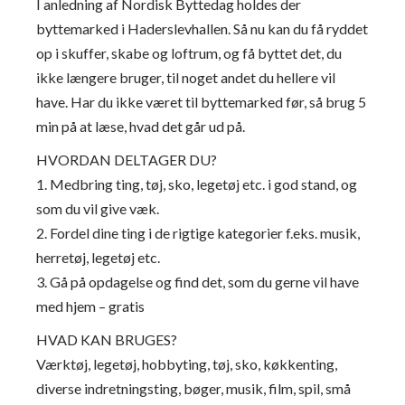
I anledning af Nordisk Byttedag holdes der
byttemarked i Haderslevhallen. Så nu kan du få ryddet
op i skuffer, skabe og loftrum, og få byttet det, du
ikke længere bruger, til noget andet du hellere vil
have. Har du ikke været til byttemarked før, så brug 5
min på at læse, hvad det går ud på.
HVORDAN DELTAGER DU?
1. Medbring ting, tøj, sko, legetøj etc. i god stand, og
som du vil give væk.
2. Fordel dine ting i de rigtige kategorier f.eks. musik,
herretøj, legetøj etc.
3. Gå på opdagelse og find det, som du gerne vil have
med hjem – gratis
HVAD KAN BRUGES?
Værktøj, legetøj, hobbyting, tøj, sko, køkkenting,
diverse indretningsting, bøger, musik, film, spil, små