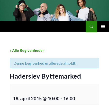
Søg
Byttemarked
VIDERE
PRIMÆ
TIL
MENU
INDHOLD
« Alle Begivenheder
Denne begivenhed er allerede afholdt.
Haderslev Byttemarked
18. april 2015 @ 10:00
-
16:00