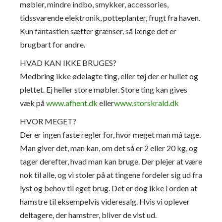
møbler, mindre indbo, smykker, accessories,
tidssv
arende elektronik, potteplanter, frugt fra haven.
Kun fantastien sætter grænser, så længe det er
brugbart for andre.
HVAD KAN IKKE BRUGES?
Medbring ikke ødelagte ting, eller tøj der er hullet og
plettet. Ej heller store møbler. Store ting kan gives
væk på
www.afhent.dk
eller
www.storskrald.dk
HVOR MEGET?
Der er ingen faste regler for, hvor meget man må tage.
Man giver det, man kan, om det så er 2 eller 20 kg, og
tager derefter, hvad man kan bruge. Der plejer at være
nok til alle, og vi stoler på at tingene fordeler sig ud fra
lyst og behov til eget brug. Det er dog ikke i orden at
hamstre til eksempelvis videresalg. Hvis vi oplever
deltagere, der hamstrer, bliver de vist ud.