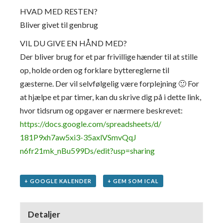
HVAD MED RESTEN?
Bliver givet til genbrug
VIL DU GIVE EN HÅND MED?
Der bliver brug for et par frivillige hænder til at stille
op, holde orden og forklare byttereglerne til
gæsterne. Der vil selvfølgelig være forplejning 🙂 For
at hjælpe et par timer, kan du skrive dig på i dette link,
hvor tidsrum og opgaver er nærmere beskrevet:
https://docs.google.com/
spreadsheets/d/
181P9xh7aw5xi3-35axlVSmvQqJ
n6fr21mk_nBu599Ds/
edit?usp=sharing
+ GOOGLE KALENDER
+ GEM SOM ICAL
Detaljer