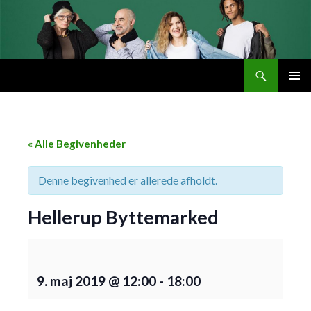
Søg
Byttemarked
VIDERE
PRIMÆ
TIL
MENU
INDHOLD
« Alle Begivenheder
Denne begivenhed er allerede afholdt.
Hellerup Byttemarked
9. maj 2019 @ 12:00
-
18:00