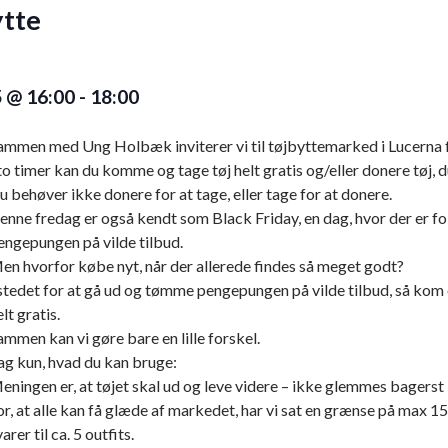
tte
 @ 16:00
-
18:00
ammen med Ung Holbæk inviterer vi til tøjbyttemarked i Lucerna 
 to timer kan du komme og tage tøj helt gratis og/eller donere tøj, 
u behøver ikke donere for at tage, eller tage for at donere.
enne fredag er også kendt som Black Friday, en dag, hvor der er f
engepungen på vilde tilbud.
en hvorfor købe nyt, når der allerede findes så meget godt?
 stedet for at gå ud og tømme pengepungen på vilde tilbud, så kom og
lt gratis.
ammen kan vi gøre bare en lille forskel.
ag kun, hvad du kan bruge:
eningen er, at tøjet skal ud og leve videre – ikke glemmes bagerst i
or, at alle kan få glæde af markedet, har vi sat en grænse på max 15
arer til ca. 5 outfits.