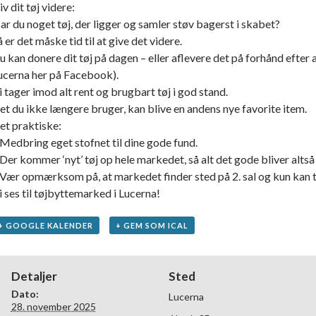
iv dit tøj videre:
ar du noget tøj, der ligger og samler støv bagerst i skabet?
å er det måske tid til at give det videre.
u kan donere dit tøj på dagen – eller aflevere det på forhånd efter a
ucerna her på Facebook).
i tager imod alt rent og brugbart tøj i god stand.
et du ikke længere bruger, kan blive en andens nye favorite item.
et praktiske:
 Medbring eget stofnet til dine gode fund.
 Der kommer ‘nyt’ tøj op hele markedet, så alt det gode bliver altså
 Vær opmærksom på, at markedet finder sted på 2. sal og kun kan ti
i ses til tøjbyttemarked i Lucerna!
+ GOOGLE KALENDER
+ GEM SOM ICAL
Detaljer
Sted
Dato:
Lucerna
28. november 2025