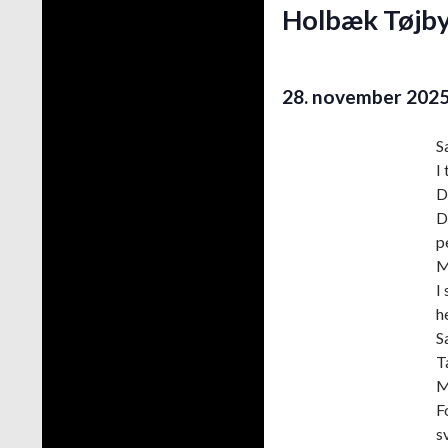
Holbæk Tøjby
28. november 2025
S
I
D
D
p
M
I
he
S
T
M
F
sv