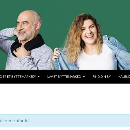
OLD
D ER ET BYTTEMARKED?
LAV ET BYTTEMARKED
FIND DIN BY
KALEN
llerede afholdt.