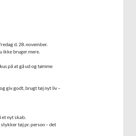
fredag d. 28. november.
du ikke bruger mere.
okus på at gå ud og tømme
 giv godt, brugt tøj nyt liv –
 et nyt skab.
 stykker tøj pr. person – det