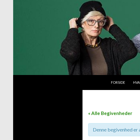
VIDERE TIL INDH
Søg
Byttemarked
FORSIDE
HVA
« Alle Begivenheder
Denne begivenhed er a