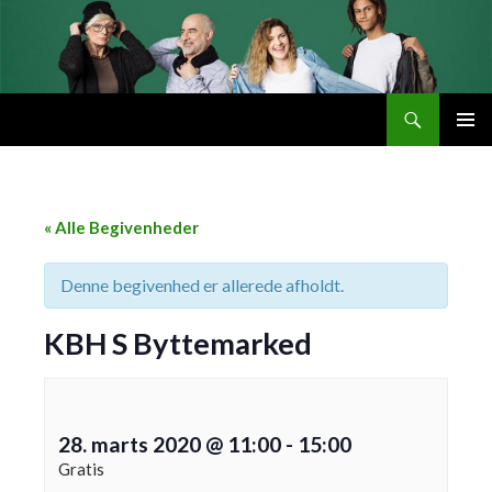
Søg
Byttemarked
VIDERE
PRIMÆ
TIL
MENU
INDHOLD
« Alle Begivenheder
Denne begivenhed er allerede afholdt.
KBH S Byttemarked
28. marts 2020 @ 11:00
-
15:00
Gratis