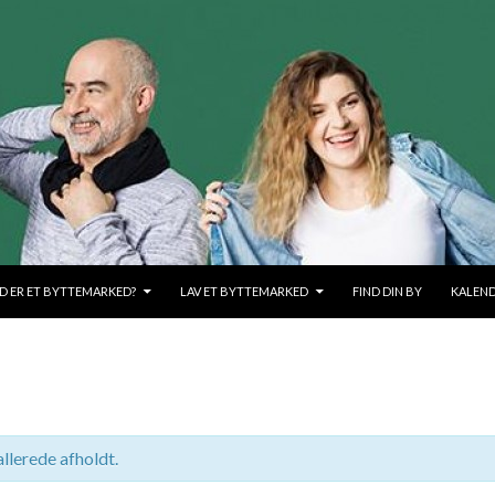
OLD
D ER ET BYTTEMARKED?
LAV ET BYTTEMARKED
FIND DIN BY
KALEN
llerede afholdt.