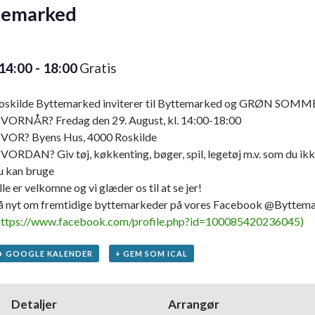
temarked
14:00
-
18:00
Gratis
oskilde Byttemarked inviterer til Byttemarked og GRØN SOM
VORNÅR? Fredag den 29. August, kl. 14:00-18:00
VOR? Byens Hus, 4000 Roskilde
VORDAN? Giv tøj, køkkenting, bøger, spil, legetøj m.v. som du ik
u kan bruge
lle er velkomne og vi glæder os til at se jer!
å nyt om fremtidige byttemarkeder på vores Facebook @Byttem
https://www.facebook.com/profile.php?id=100085420236045)
+ GOOGLE KALENDER
+ GEM SOM ICAL
Detaljer
Arrangør