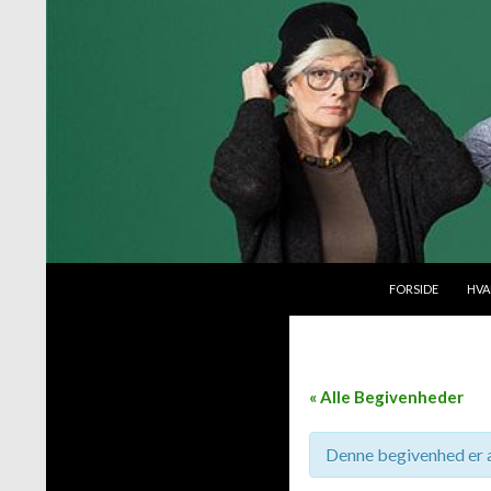
VIDERE TIL INDH
Søg
Byttemarked
FORSIDE
HVA
« Alle Begivenheder
Denne begivenhed er a