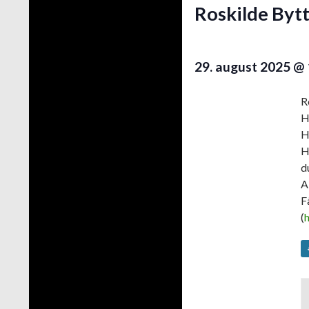
Roskilde Byt
29. august 2025 @ 
R
H
H
H
d
A
F
(