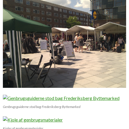
Genbrugsguiderne stod bag Frederiksberg Byttemarked
Kjoler af genbrugsmaterialer