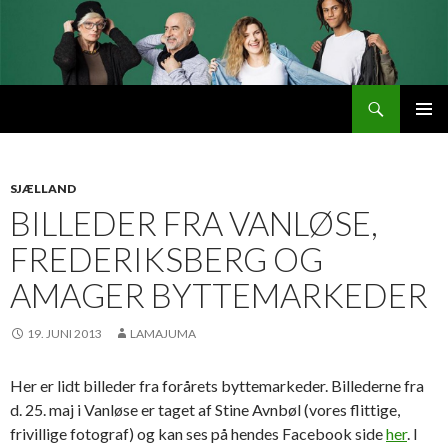
Søg
Byttemarked
VIDERE
PRIMÆ
TIL
MENU
INDHOLD
SJÆLLAND
BILLEDER FRA VANLØSE,
FREDERIKSBERG OG
AMAGER BYTTEMARKEDER
19. JUNI 2013
LAMAJUMA
Her er lidt billeder fra forårets byttemarkeder. Billederne fra
d. 25. maj i Vanløse er taget af Stine Avnbøl (vores flittige,
frivillige fotograf) og kan ses på hendes Facebook side
her
. I