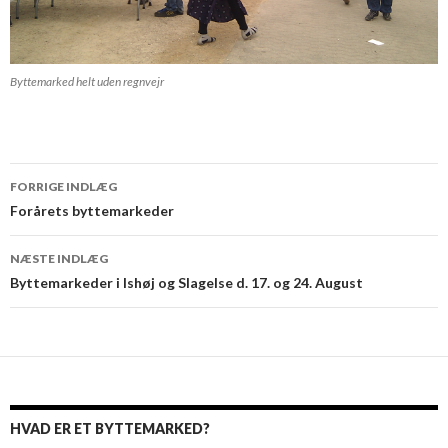
Byttemarked helt uden regnvejr
Indlæg
FORRIGE INDLÆG
navigation
Forårets byttemarkeder
NÆSTE INDLÆG
Byttemarkeder i Ishøj og Slagelse d. 17. og 24. August
HVAD ER ET BYTTEMARKED?