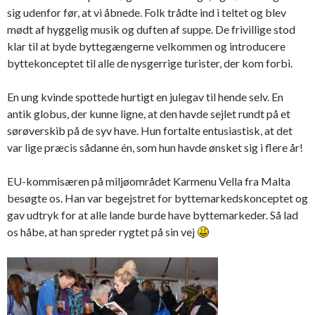
sig udenfor før, at vi åbnede. Folk trådte ind i teltet og blev
mødt af hyggelig musik og duften af suppe. De frivillige stod
klar til at byde byttegængerne velkommen og introducere
byttekonceptet til alle de nysgerrige turister, der kom forbi.
En ung kvinde spottede hurtigt en julegav til hende selv. En
antik globus, der kunne ligne, at den havde sejlet rundt på et
sørøverskib på de syv have. Hun fortalte entusiastisk, at det
var lige præcis sådanne én, som hun havde ønsket sig i flere år!
EU-kommisæren på miljøområdet Karmenu Vella fra Malta
besøgte os. Han var begejstret for byttemarkedskonceptet og
gav udtryk for at alle lande burde have byttemarkeder. Så lad
os håbe, at han spreder rygtet på sin vej