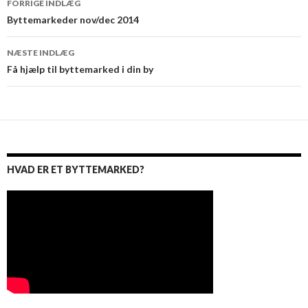
FORRIGE INDLÆG
navigation
Byttemarkeder nov/dec 2014
NÆSTE INDLÆG
Få hjælp til byttemarked i din by
HVAD ER ET BYTTEMARKED?