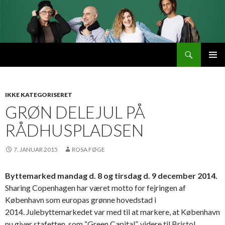
Søg
Byttemarked
VIDERE
PRIMÆ
TIL
MENU
INDHOLD
IKKE KATEGORISERET
GRØN DELEJUL PÅ
RÅDHUSPLADSEN
7. JANUAR 2015
ROSA FØGE
Byttemarked mandag d. 8 og tirsdag d. 9 december 2014.
Sharing Copenhagen har været motto for fejringen af
København som europas grønne hovedstad i
2014. Julebyttemarkedet var med til at markere, at København
nu giver stafetten, som “Green Capital”, videre til Bristol.