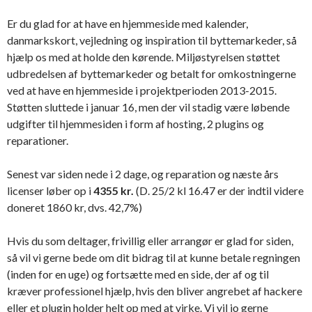
Er du glad for at have en hjemmeside med kalender,
danmarkskort, vejledning og inspiration til byttemarkeder, så
hjælp os med at holde den kørende. Miljøstyrelsen støttet
udbredelsen af byttemarkeder og betalt for omkostningerne
ved at have en hjemmeside i projektperioden 2013-2015.
Støtten sluttede i januar 16, men der vil stadig være løbende
udgifter til hjemmesiden i form af hosting, 2 plugins og
reparationer.
Senest var siden nede i 2 dage, og reparation og næste års
licenser løber op i
4355 kr.
(D. 25/2 kl 16.47 er der indtil videre
doneret 1860 kr, dvs. 42,7%)
Hvis du som deltager, frivillig eller arrangør er glad for siden,
så vil vi gerne bede om dit bidrag til at kunne betale regningen
(inden for en uge) og fortsætte med en side, der af og til
kræver professionel hjælp, hvis den bliver angrebet af hackere
eller et plugin holder helt op med at virke. Vi vil jo gerne