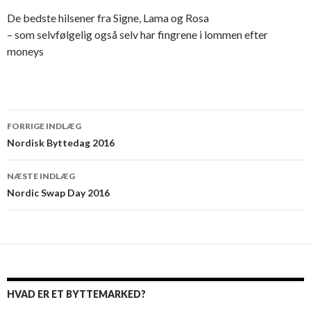
De bedste hilsener fra Signe, Lama og Rosa
– som selvfølgelig også selv har fingrene i lommen efter
moneys
Indlæg
FORRIGE INDLÆG
navigation
Nordisk Byttedag 2016
NÆSTE INDLÆG
Nordic Swap Day 2016
HVAD ER ET BYTTEMARKED?