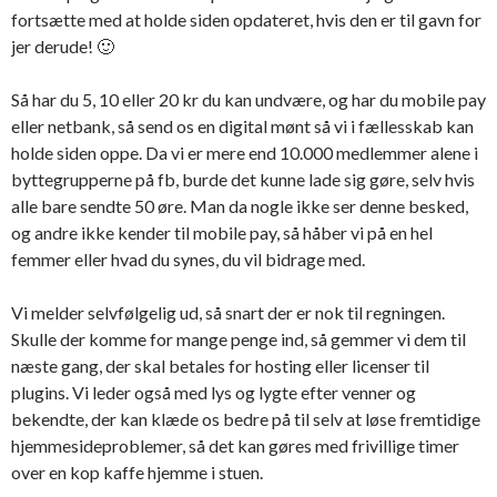
fortsætte med at holde siden opdateret, hvis den er til gavn for
jer derude! 🙂
Så har du 5, 10 eller 20 kr du kan undvære, og har du mobile pay
eller netbank, så send os en digital mønt så vi i fællesskab kan
holde siden oppe. Da vi er mere end 10.000 medlemmer alene i
byttegrupperne på fb, burde det kunne lade sig gøre, selv hvis
alle bare sendte 50 øre. Man da nogle ikke ser denne besked,
og andre ikke kender til mobile pay, så håber vi på en hel
femmer eller hvad du synes, du vil bidrage med.
Vi melder selvfølgelig ud, så snart der er nok til regningen.
Skulle der komme for mange penge ind, så gemmer vi dem til
næste gang, der skal betales for hosting eller licenser til
plugins. Vi leder også med lys og lygte efter venner og
bekendte, der kan klæde os bedre på til selv at løse fremtidige
hjemmesideproblemer, så det kan gøres med frivillige timer
over en kop kaffe hjemme i stuen.