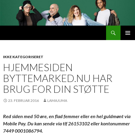
Søg
Byttemarked
VIDERE
PRIMÆ
TIL
MENU
INDHOLD
IKKE KATEGORISERET
HJEMMESIDEN
BYTTEMARKED.NU HAR
BRUG FOR DIN STØTTE
23. FEBRUAR 2016
LAMAJUMA
Red siden med 50 øre, en flad femmer eller en hel guldmønt via
Mobile Pay. Du kan sende via tlf 26153102 eller kontonummer
7449 0001086794.