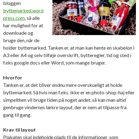
bloggen
byttemarked.word
press.com
, så alle
har mulighed for at
downloade og
bruge den, når de
holder byttemarked. Tanken er, at man kan hente en skabelon i
A3 eller A4 og selv tilføje overskrift, bytteregler, tid og sted i
f.eks google docs eller Word, som mange bruger.
Hvorfor
Tanken er, at det bliver endnu mere overskueligt at holde
byttemarked. Så hvis man f.eks. ikke er en photo-shop-haj eller
simpelthen vil bruge tiden på noget andet, så kan man altid
genbruge vindernes lækre layout, der er nem at tilpasse fra
gang til gang.
Krav til layout
Plakaten skal indeholde plads til de informationer, som