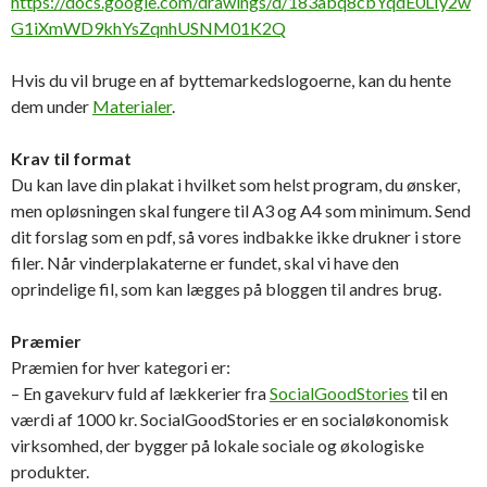
https://docs.google.com/drawings/d/183abq8cbYqdE0LIy2w
G1iXmWD9khYsZqnhUSNM01K2Q
Hvis du vil bruge en af byttemarkedslogoerne, kan du hente
dem under
Materialer
.
Krav til format
Du kan lave din plakat i hvilket som helst program, du ønsker,
men opløsningen skal fungere til A3 og A4 som minimum. Send
dit forslag som en pdf, så vores indbakke ikke drukner i store
filer. Når vinderplakaterne er fundet, skal vi have den
oprindelige fil, som kan lægges på bloggen til andres brug.
Præmier
Præmien for hver kategori er:
– En gavekurv fuld af lækkerier fra
SocialGoodStories
til en
værdi af 1000 kr. SocialGoodStories er en socialøkonomisk
virksomhed, der bygger på lokale sociale og økologiske
produkter.