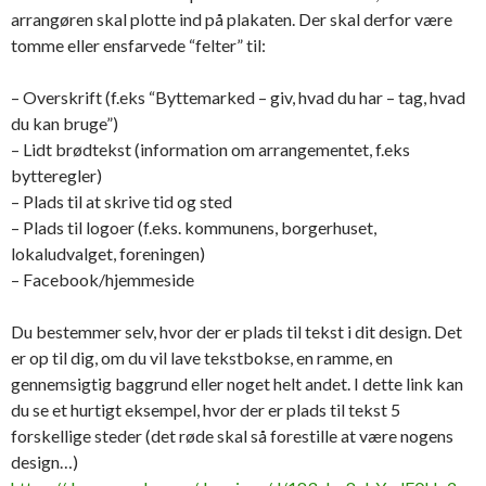
arrangøren skal plotte ind på plakaten. Der skal derfor være
tomme eller ensfarvede “felter” til:
– Overskrift (f.eks “Byttemarked – giv, hvad du har – tag, hvad
du kan bruge”)
– Lidt brødtekst (information om arrangementet, f.eks
bytteregler)
– Plads til at skrive tid og sted
– Plads til logoer (f.eks. kommunens, borgerhuset,
lokaludvalget, foreningen)
– Facebook/hjemmeside
Du bestemmer selv, hvor der er plads til tekst i dit design. Det
er op til dig, om du vil lave tekstbokse, en ramme, en
gennemsigtig baggrund eller noget helt andet. I dette link kan
du se et hurtigt eksempel, hvor der er plads til tekst 5
forskellige steder (det røde skal så forestille at være nogens
design…)