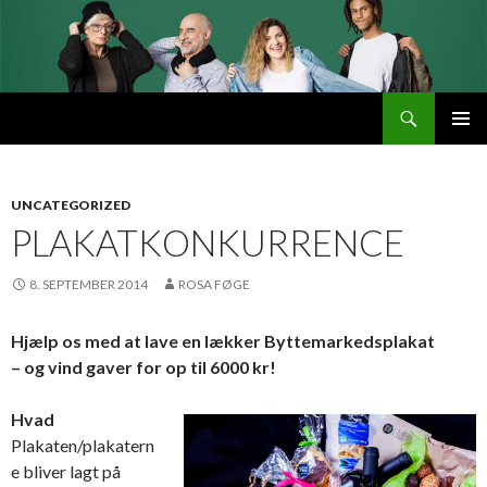
Søg
Byttemarked
VIDERE
PRIMÆ
TIL
MENU
INDHOLD
UNCATEGORIZED
PLAKATKONKURRENCE
8. SEPTEMBER 2014
ROSA FØGE
Hjælp os med at lave en lækker Byttemarkedsplakat
– og vind gaver for op til
6000 kr!
Hvad
Plakaten/plakatern
e bliver lagt på