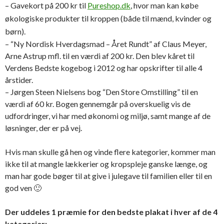
– Gavekort på 200 kr til
Pureshop.dk
, hvor man kan købe
økologiske produkter til kroppen (både til mænd, kvinder og
børn).
– “Ny Nordisk Hverdagsmad – Året Rundt” af Claus Meyer,
Arne Astrup mfl. til en værdi af 200 kr. Den blev kåret til
Verdens Bedste kogebog i 2012 og har opskrifter til alle 4
årstider.
– Jørgen Steen Nielsens bog “Den Store Omstilling” til en
værdi af 60 kr. Bogen gennemgår på overskuelig vis de
udfordringer, vi har med økonomi og miljø, samt mange af de
løsninger, der er på vej.
Hvis man skulle gå hen og vinde flere kategorier, kommer man
ikke til at mangle lækkerier og kropspleje ganske længe, og
man har gode bøger til at give i julegave til familien eller til en
god ven 🙂
Der uddeles 1 præmie for den bedste plakat i hver af de 4
kategorier: