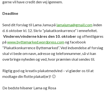
gerne vil have credit den vej igennem.
Deadline
Send dit forslag til Lama Juma på
lamajuma@gmail.com
inden
d. 6 oktober kl. 12. Skriv “plakatkonkurrence” i emnefeltet.
Vinderen/vinderne kåres den 10. oktober
og offentligøres
på
www.byttemarked.wordpress.com
og facebook
“Plakatkonkurrence Byttemarked”. Ved indsendelse af forslag
skal vi bede om navn, adresse og telefonnummer, så vi kan
overbringe nyheden og ved, hvor præmien skal sendes til.
Rigtig god og kreativ plakatmedvind – vi glæder os til at
modtage din flotte plakat(er)! 🙂
De bedste hilsener Lama og Rosa