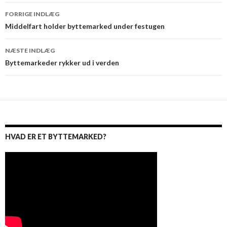
Indlæg
FORRIGE INDLÆG
navigation
Middelfart holder byttemarked under festugen
NÆSTE INDLÆG
Byttemarkeder rykker ud i verden
HVAD ER ET BYTTEMARKED?