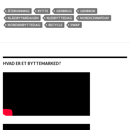
ÅTERVINNING
BYTTE
GENBRUG
GENBRUK
KLÄDBYTARDAGEN
KLESBYTTEDAG
NORDICSWAPDAY
NORDISKBYTTEDAG
RECYCLE
SWAP
HVAD ER ET BYTTEMARKED?