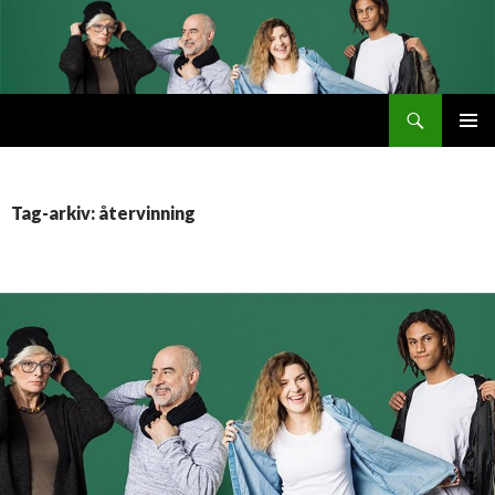
Søg
Byttemarked
VIDERE
PRIMÆ
TIL
MENU
INDHOLD
Tag-arkiv: återvinning