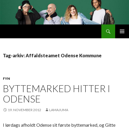
Søg
Byttemarked
VIDERE
PRIMÆ
TIL
MENU
INDHOLD
Tag-arkiv: Affaldsteamet Odense Kommune
FYN
BYTTEMARKED HITTER I
ODENSE
19. NOVEMBER 2012
LAMAJUMA
I lørdags afholdt Odense sit første byttemarked, og Gitte