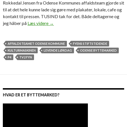
Rokkedal Jensen fra Odense Kommunes affaldsteam gjorde sit
til at det hele kunne lade sig gøre med plakater, lokale, cafe og
kontakt til pressen. TUSIND tak for det. Både deltagerne og
Byttemarked hitter i Odense
jeg håber på
Læs videre
→
AFFALDSTEAMET ODENSE KOMMUNE
FYENS STIFTSTIDENDE
KULTURMASKINEN
LEVENDE LØRDAG
ODENSE BYTTEMARKED
P4
TV2 FYN
HVAD ER ET BYTTEMARKED?