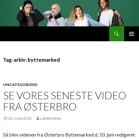
Søg
Byttemarked
VIDERE
PRIMÆ
TIL
MENU
INDHOLD
Tag-arkiv: byttemarked
UNCATEGORIZED
SE VORES SENESTE VIDEO
FRA ØSTERBRO
30. JUNI 2012
LAMAJUMA
Så blev videoen fra Østerbro Byttemarked d. 10. juni redigeret