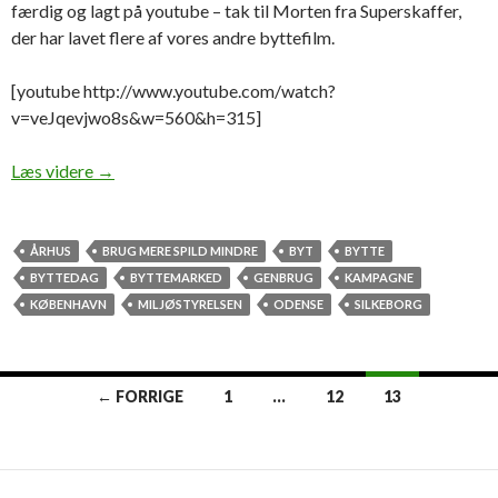
færdig og lagt på youtube – tak til Morten fra Superskaffer,
der har lavet flere af vores andre byttefilm.
[youtube http://www.youtube.com/watch?
v=veJqevjwo8s&w=560&h=315]
Se vores seneste video fra Østerbro
Læs videre
→
ÅRHUS
BRUG MERE SPILD MINDRE
BYT
BYTTE
BYTTEDAG
BYTTEMARKED
GENBRUG
KAMPAGNE
KØBENHAVN
MILJØSTYRELSEN
ODENSE
SILKEBORG
Indlægsnavigation
← FORRIGE
1
…
12
13