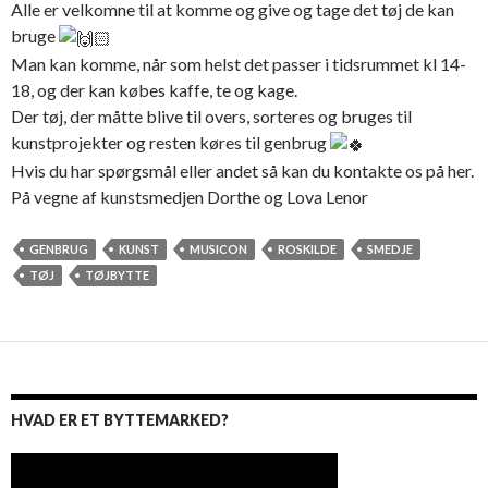
Alle er velkomne til at komme og give og tage det tøj de kan
bruge
Man kan komme, når som helst det passer i tidsrummet kl 14-
18, og der kan købes kaffe, te og kage.
Der tøj, der måtte blive til overs, sorteres og bruges til
kunstprojekter og resten køres til genbrug
Hvis du har spørgsmål eller andet så kan du kontakte os på her.
På vegne af kunstsmedjen Dorthe og Lova Lenor
GENBRUG
KUNST
MUSICON
ROSKILDE
SMEDJE
TØJ
TØJBYTTE
HVAD ER ET BYTTEMARKED?