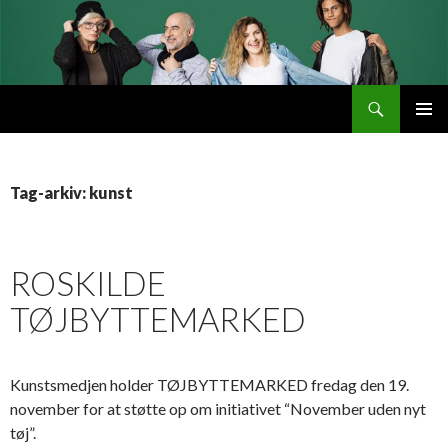
Søg
Byttemarked
VIDERE
PRIMÆ
TIL
MENU
INDHOLD
Tag-arkiv: kunst
ROSKILDE
TØJBYTTEMARKED
Kunstsmedjen holder TØJBYTTEMARKED fredag den 19.
november for at støtte op om initiativet “November uden nyt
tøj”.