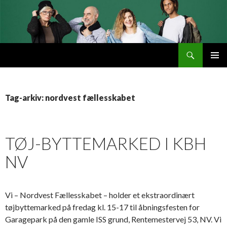
Søg
Byttemarked
VIDERE
PRIMÆ
TIL
MENU
INDHOLD
Tag-arkiv: nordvest fællesskabet
TØJ-BYTTEMARKED I KBH
NV
Vi – Nordvest Fællesskabet – holder et ekstraordinært
tøjbyttemarked på fredag kl. 15-17 til åbningsfesten for
Garagepark på den gamle ISS grund, Rentemestervej 53, NV. Vi