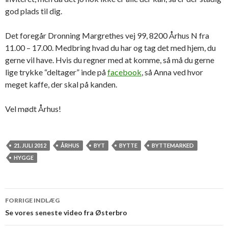
god plads til dig.
Det foregår Dronning Margrethes vej 99, 8200 Århus N fra
11.00 – 17.00. Medbring hvad du har og tag det med hjem, du
gerne vil have. Hvis du regner med at komme, så må du gerne
lige trykke “deltager” inde på
facebook
, så Anna ved hvor
meget kaffe, der skal på kanden.
Vel mødt Århus!
21. JULI 2012
ÅRHUS
BYT
BYTTE
BYTTEMARKED
HYGGE
Indlæg
FORRIGE INDLÆG
navigation
Se vores seneste video fra Østerbro