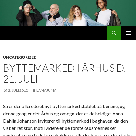
Søg
Byttemarked
VIDERE
PRIMÆ
TIL
MENU
INDHOLD
UNCATEGORIZED
BYTTEMARKED I ÅRHUS D.
21. JULI
2. JULI 2012
LAMAJUMA
Så er der allerede et nyt byttemarked stablet på benene, og
denne gang er det Århus og omegn, der er de heldige. Anna
Dahlin Johanson inviterer til byttemarked i baghaven, da den
vist er ret stor. Indtil videre er de første 600 mennesker
inviteret, men da det jo nok ikke er alle der kan, så er der stadig