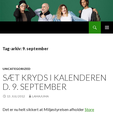
Søg
Byttemarked
VIDERE
PRIMÆ
TIL
MENU
INDHOLD
Tag-arkiv: 9. september
UNCATEGORIZED
SÆT KRYDS I KALENDEREN
D. 9. SEPTEMBER
13. JULI 2012
LAMAJUMA
Det er nu helt sikkert at Miljøstyrelsen afholder
Store