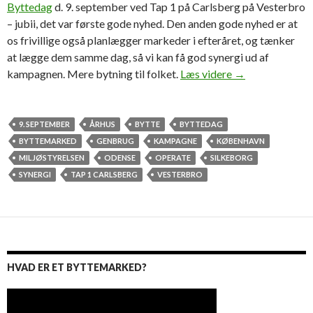
Byttedag
d. 9. september ved Tap 1 på Carlsberg på Vesterbro
– jubii, det var første gode nyhed. Den anden gode nyhed er at
os frivillige også planlægger markeder i efteråret, og tænker
at lægge dem samme dag, så vi kan få god synergi ud af
Sæt kryds i kale
kampagnen. Mere bytning til folket.
Læs videre
→
9. SEPTEMBER
ÅRHUS
BYTTE
BYTTEDAG
BYTTEMARKED
GENBRUG
KAMPAGNE
KØBENHAVN
MILJØSTYRELSEN
ODENSE
OPERATE
SILKEBORG
SYNERGI
TAP 1 CARLSBERG
VESTERBRO
HVAD ER ET BYTTEMARKED?