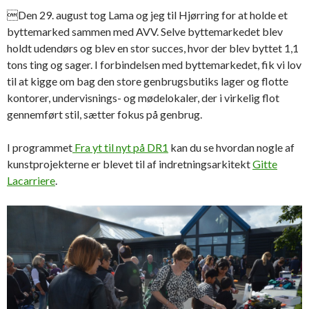
Den 29. august tog Lama og jeg til Hjørring for at holde et
byttemarked sammen med AVV. Selve byttemarkedet blev
holdt udendørs og blev en stor succes, hvor der blev byttet 1,1
tons ting og sager. I forbindelsen med byttemarkedet, fik vi lov
til at kigge om bag den store genbrugsbutiks lager og flotte
kontorer, undervisnings- og mødelokaler, der i virkelig flot
gennemført stil, sætter fokus på genbrug.
I programmet
Fra yt til nyt på DR1
kan du se hvordan nogle af
kunstprojekterne er blevet til af indretningsarkitekt
Gitte
Lacarriere
.