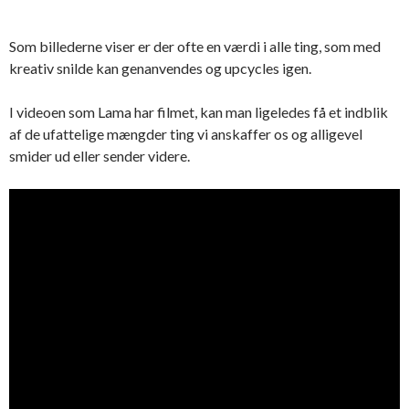
Som billederne viser er der ofte en værdi i alle ting, som med
kreativ snilde kan genanvendes og upcycles igen.
I videoen som Lama har filmet, kan man ligeledes få et indblik
af de ufattelige mængder ting vi anskaffer os og alligevel
smider ud eller sender videre.