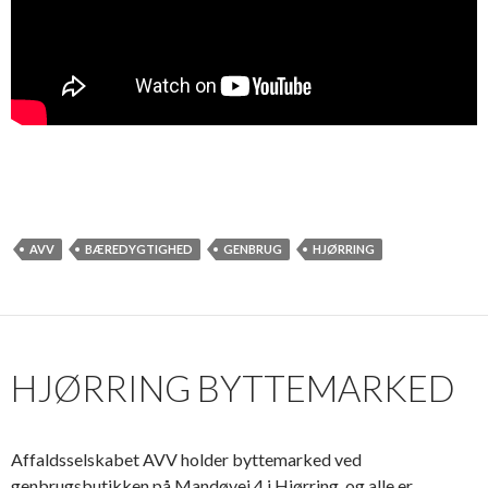
AVV
BÆREDYGTIGHED
GENBRUG
HJØRRING
HJØRRING BYTTEMARKED
Affaldsselskabet
AVV holder byttemarked
ved
genbrugsbutikken på Mandøvej 4 i Hjørring
, og alle er