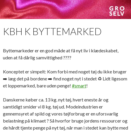
KBH K BYTTEMARKED
Byttemarkeder er en god måde at få nyt liv i klædeskabet,
uden at få dårlig samvittighed ????
Konceptet er simpelt: Kom forbi med noget tøj du ikke bruger
➡️ læg det på bordene ➡️ find noget nyt i stedet ♻️ Lidt ligesom
et loppemarked, bare uden penge!
#smart
!
Danskerne køber ca. 13 kg. nyt tøj, hvert eneste år og
samtidigt smider vi 8 kg. tøj ud. Modeindustrien er
gennemsyret af spild og vores tøjforbrug er en uforsvarlig
belastning på klimaet ? Så hvorfor bruge jordens ressourcer og
de hårdt tjente penge på nyt tøj, når man i stedet kan bytte med