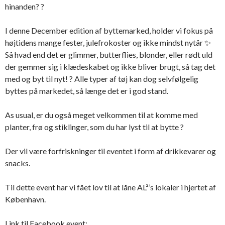
hinanden? ?
I denne December edition af byttemarked, holder vi fokus på
højtidens mange fester, julefrokoster og ikke mindst nytår ✨
Så hvad end det er glimmer, butterflies, blonder, eller rødt uld
der gemmer sig i klædeskabet og ikke bliver brugt, så tag det
med og byt til nyt! ? Alle typer af tøj kan dog selvfølgelig
byttes på markedet, så længe det er i god stand.
As usual, er du også meget velkommen til at komme med
planter, frø og stiklinger, som du har lyst til at bytte ?
Der vil være forfriskninger til eventet i form af drikkevarer og
snacks.
Til dette event har vi fået lov til at låne AL²’s lokaler i hjertet af
København.
Link til Facebook event: