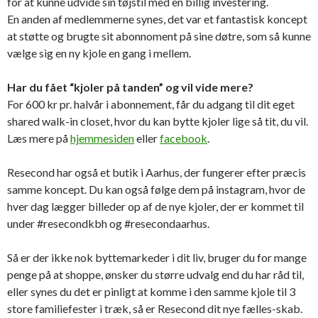
for at kunne udvide sin tøjstil med en billig investering.
En anden af medlemmerne synes, det var et fantastisk koncept
at støtte og brugte sit abonnoment på sine døtre, som så kunne
vælge sig en ny kjole en gang i mellem.
Har du fået “kjoler på tanden” og vil vide mere?
For 600 kr pr. halvår i abonnement, får du adgang til dit eget
shared walk-in closet, hvor du kan bytte kjoler lige så tit, du vil.
Læs mere på
hjemmesiden
eller
facebook
.
Resecond har også et butik i Aarhus, der fungerer efter præcis
samme koncept. Du kan også følge dem på instagram, hvor de
hver dag lægger billeder op af de nye kjoler, der er kommet til
under #resecondkbh og #resecondaarhus.
Så er der ikke nok byttemarkeder i dit liv, bruger du for mange
penge på at shoppe, ønsker du større udvalg end du har råd til,
eller synes du det er pinligt at komme i den samme kjole til 3
store familiefester i træk, så er Resecond dit nye fælles-skab.