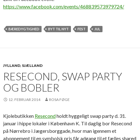
https://www.facebook.com/events/468839573979724/
BÆREDYGTIGHED
BYT TIL NYT
FEST
JUL
JYLLAND
,
SJÆLLAND
RESECOND, SWAP PARTY
OG BOBLER
12. FEBRUAR 2014
ROSA FØGE
Kjolebutikken
Resecond
holdt hyggeligt swap party d. 31.
januar i hippe lokaler i København K. Til daglig bor Resecond
på Nørrebro i Jægersborggade, hvor man igennem et
abonnement til en symbolsk pris får adgang til et fælles shared