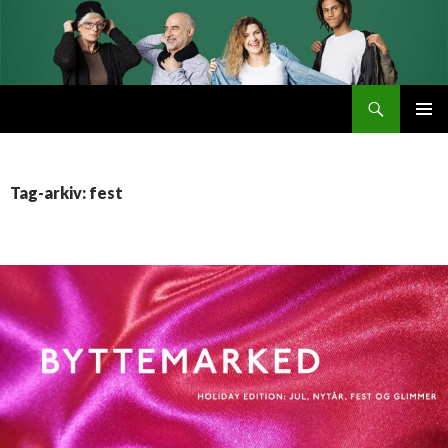
Søg
Byttemarked
VIDERE
PRIMÆ
TIL
MENU
INDHOLD
Tag-arkiv: fest