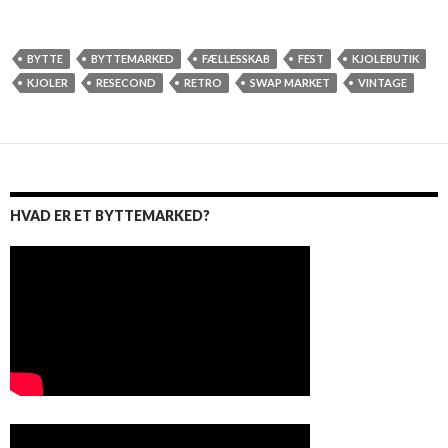
BYTTE
BYTTEMARKED
FÆLLESSKAB
FEST
KJOLEBUTIK
KJOLER
RESECOND
RETRO
SWAP MARKET
VINTAGE
HVAD ER ET BYTTEMARKED?