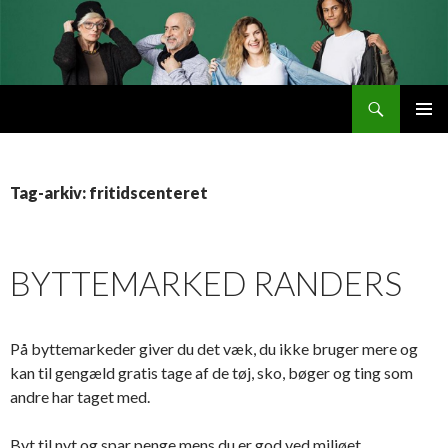
Søg
Byttemarked
VIDERE
PRIMÆ
TIL
MENU
INDHOLD
Tag-arkiv: fritidscenteret
BYTTEMARKED RANDERS
På byttemarkeder giver du det væk, du ikke bruger mere og
kan til gengæld gratis tage af de tøj, sko, bøger og ting som
andre har taget med.
Byt til nyt og spar penge mens du er god ved miljøet.