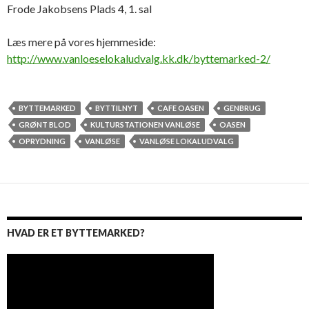
Frode Jakobsens Plads 4, 1. sal
Læs mere på vores hjemmeside:
http://www.vanloeselokaludvalg.kk.dk/byttemarked-2/
BYTTEMARKED
BYTTILNYT
CAFE OASEN
GENBRUG
GRØNT BLOD
KULTURSTATIONEN VANLØSE
OASEN
OPRYDNING
VANLØSE
VANLØSE LOKALUDVALG
HVAD ER ET BYTTEMARKED?