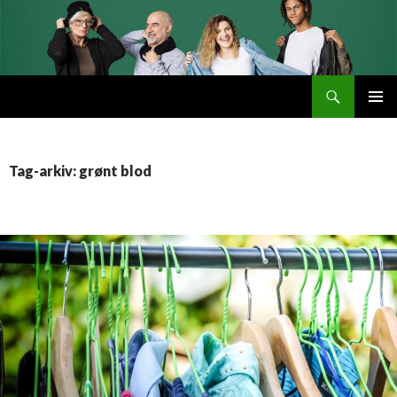
Søg
Byttemarked
VIDERE
PRIMÆ
TIL
MENU
INDHOLD
Tag-arkiv: grønt blod