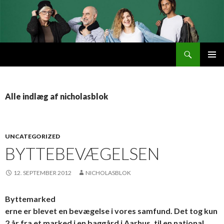
Søg
Byttemarked
VIDERE
PRIMÆ
TIL
MENU
INDHOLD
Alle indlæg af nicholasblok
UNCATEGORIZED
BYTTEBEVÆGELSEN
12. SEPTEMBER 2012
NICHOLASBLOK
Byttemarked
erne er blevet en bevægelse i vores samfund. Det tog kun
2 år fra et marked i en baggård i Aarhus, til en national