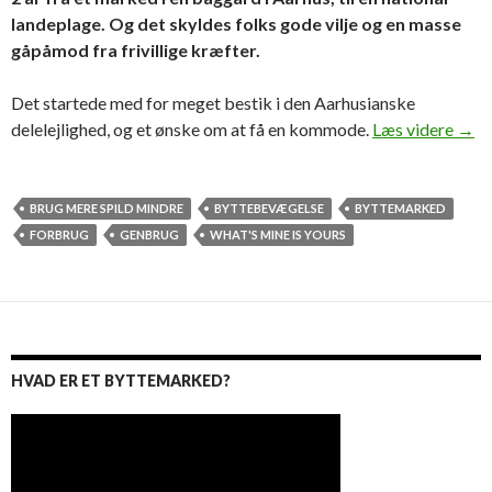
landeplage. Og det skyldes folks gode vilje og en masse
gåpåmod fra frivillige kræfter.
Det startede med for meget bestik i den Aarhusianske
Bytt
delelejlighed, og et ønske om at få en kommode.
Læs videre
→
BRUG MERE SPILD MINDRE
BYTTEBEVÆGELSE
BYTTEMARKED
FORBRUG
GENBRUG
WHAT'S MINE IS YOURS
HVAD ER ET BYTTEMARKED?