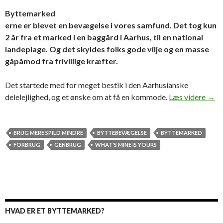
Byttemarked
erne er blevet en bevægelse i vores samfund. Det tog kun
2 år fra et marked i en baggård i Aarhus, til en national
landeplage. Og det skyldes folks gode vilje og en masse
gåpåmod fra frivillige kræfter.
Det startede med for meget bestik i den Aarhusianske
Bytt
delelejlighed, og et ønske om at få en kommode.
Læs videre
→
BRUG MERE SPILD MINDRE
BYTTEBEVÆGELSE
BYTTEMARKED
FORBRUG
GENBRUG
WHAT'S MINE IS YOURS
HVAD ER ET BYTTEMARKED?