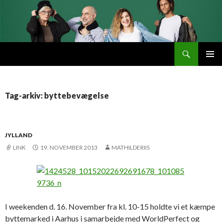
Søg
Byttemarked
VIDERE
PRIMÆ
TIL
MENU
INDHOLD
Tag-arkiv: byttebevægelse
JYLLAND
LINK
19. NOVEMBER 2013
MATHILDERIIS
I weekenden d. 16. November fra kl. 10-15 holdte vi et kæmpe
byttemarked i Aarhus i samarbejde med WorldPerfect og