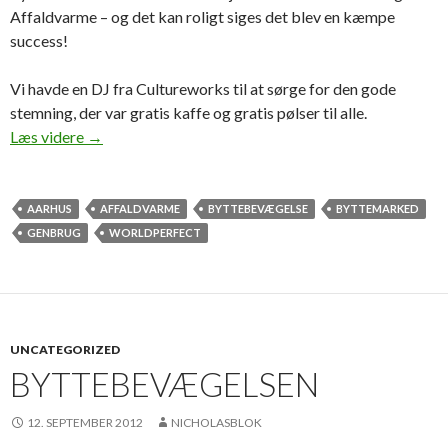
Affaldvarme – og det kan roligt siges det blev en kæmpe
success!
Vi havde en DJ fra Cultureworks til at sørge for den gode
stemning, der var gratis kaffe og gratis pølser til alle.
Aarhus’ største byttemarked nogensinde!
Læs videre
→
AARHUS
AFFALDVARME
BYTTEBEVÆGELSE
BYTTEMARKED
GENBRUG
WORLDPERFECT
UNCATEGORIZED
BYTTEBEVÆGELSEN
12. SEPTEMBER 2012
NICHOLASBLOK