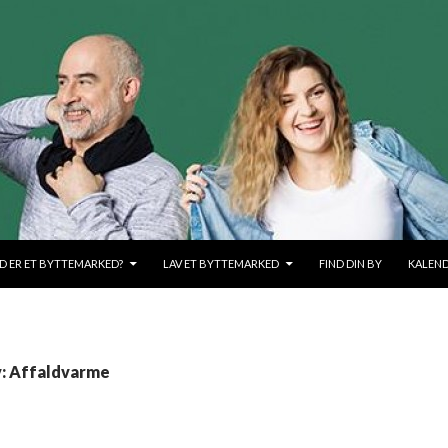
OLD
D ER ET BYTTEMARKED?
LAV ET BYTTEMARKED
FIND DIN BY
KALEN
v: Affaldvarme