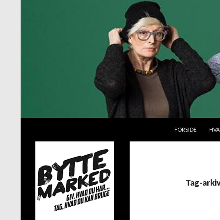
VIDERE TIL INDH
Søg
Byttemarked
FORSIDE
HVA
Giv, hvad du har – tag, hvad du kan
bruge
Tag-arki