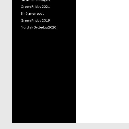
Green Friday 2021
Småt men godt
Green Friday 2019
Nordisk Byttedag 2020