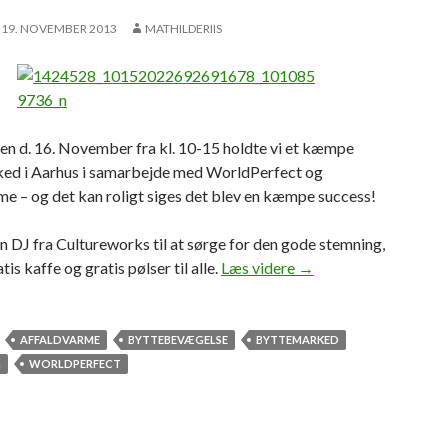
19. NOVEMBER 2013
MATHILDERIIS
en d. 16. November fra kl. 10-15 holdte vi et kæmpe
ed i Aarhus i samarbejde med WorldPerfect og
e – og det kan roligt siges det blev en kæmpe success!
n DJ fra Cultureworks til at sørge for den gode stemning,
Aarhus’ største bytt
tis kaffe og gratis pølser til alle.
Læs videre
→
AFFALDVARME
BYTTEBEVÆGELSE
BYTTEMARKED
G
WORLDPERFECT