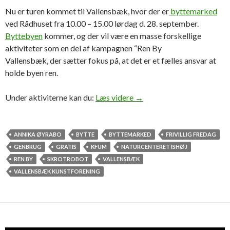
Nu er turen kommet til Vallensbæk, hvor der er
byttemarked
ved Rådhuset fra 10.00 – 15.00 lørdag d. 28. september.
Byttebyen
kommer, og der vil være en masse forskellige
aktiviteter som en del af kampagnen “Ren By
Vallensbæk, der sætter fokus på, at det er et fælles ansvar at
holde byen ren.
Vallensbæk Byttemarked d
Under aktiviterne kan du:
Læs videre
→
ANNIKA ØYRABO
BYTTE
BYTTEMARKED
FRIVILLIG FREDAG
GENBRUG
GRATIS
KFUM
NATURCENTERET ISHØJ
REN BY
SKROTROBOT
VALLENSBÆK
VALLENSBÆK KUNSTFORENING