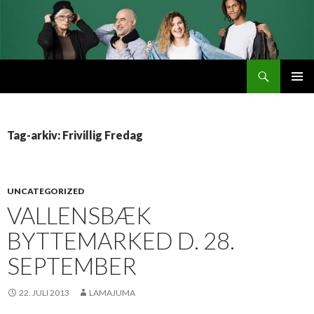
Søg
Byttemarked
VIDERE
PRIMÆ
TIL
MENU
INDHOLD
Tag-arkiv: Frivillig Fredag
UNCATEGORIZED
VALLENSBÆK
BYTTEMARKED D. 28.
SEPTEMBER
22. JULI 2013
LAMAJUMA