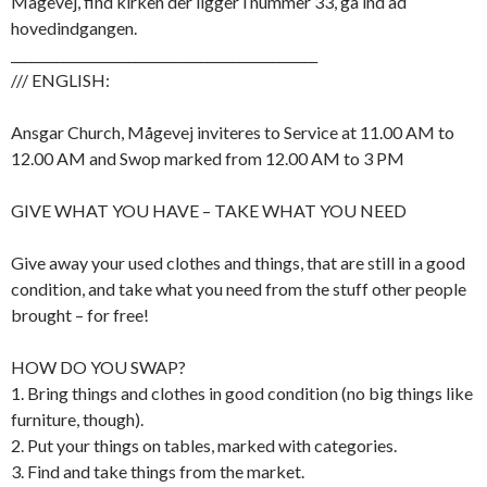
Mågevej, find kirken der ligger i nummer 33, gå ind ad
hovedindgangen.
_______________________________________________
/// ENGLISH:
Ansgar Church, Mågevej inviteres to Service at 11.00 AM to
12.00 AM and Swop marked from 12.00 AM to 3 PM
GIVE WHAT YOU HAVE – TAKE WHAT YOU NEED
Give away your used clothes and things, that are still in a good
condition, and take what you need from the stuff other people
brought – for free!
HOW DO YOU SWAP?
1. Bring things and clothes in good condition (no big things like
furniture, though).
2. Put your things on tables, marked with categories.
3. Find and take things from the market.