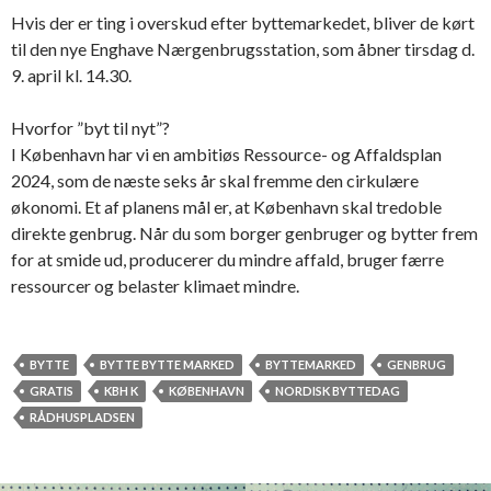
Hvis der er ting i overskud efter byttemarkedet, bliver de kørt
til den nye Enghave Nærgenbrugsstation, som åbner tirsdag d.
9. april kl. 14.30.
Hvorfor ”byt til nyt”?
I København har vi en ambitiøs Ressource- og Affaldsplan
2024, som de næste seks år skal fremme den cirkulære
økonomi. Et af planens mål er, at København skal tredoble
direkte genbrug. Når du som borger genbruger og bytter frem
for at smide ud, producerer du mindre affald, bruger færre
ressourcer og belaster klimaet mindre.
BYTTE
BYTTE BYTTE MARKED
BYTTEMARKED
GENBRUG
GRATIS
KBH K
KØBENHAVN
NORDISK BYTTEDAG
RÅDHUSPLADSEN