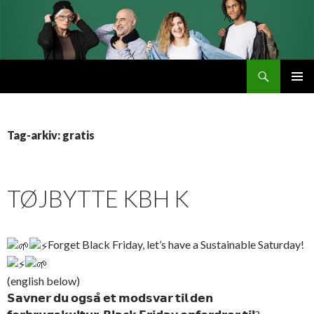
Søg
Byttemarked
VIDERE
PRIMÆ
TIL
MENU
INDHOLD
Tag-arkiv: gratis
TØJBYTTE KBH K
Forget Black Friday, let’s have a Sustainable Saturday!
(english below)
𝗦𝗮𝘃𝗻𝗲𝗿 𝗱𝘂 𝗼𝗴𝘀𝗮̊ 𝗲𝘁 𝗺𝗼𝗱𝘀𝘃𝗮𝗿 𝘁𝗶𝗹 𝗱𝗲𝗻