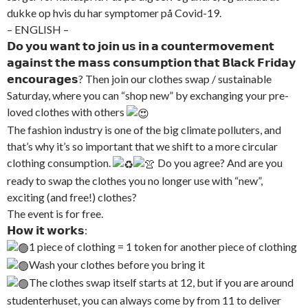
dukke op hvis du har symptomer på Covid-19.
– ENGLISH –
𝗗𝗼 𝘆𝗼𝘂 𝘄𝗮𝗻𝘁 𝘁𝗼 𝗷𝗼𝗶𝗻 𝘂𝘀 𝗶𝗻 𝗮 𝗰𝗼𝘂𝗻𝘁𝗲𝗿𝗺𝗼𝘃𝗲𝗺𝗲𝗻𝘁
𝗮𝗴𝗮𝗶𝗻𝘀𝘁 𝘁𝗵𝗲 𝗺𝗮𝘀𝘀 𝗰𝗼𝗻𝘀𝘂𝗺𝗽𝘁𝗶𝗼𝗻 𝘁𝗵𝗮𝘁 𝗕𝗹𝗮𝗰𝗸 𝗙𝗿𝗶𝗱𝗮𝘆
𝗲𝗻𝗰𝗼𝘂𝗿𝗮𝗴𝗲𝘀? Then join our clothes swap / sustainable
Saturday, where you can “shop new” by exchanging your pre-
loved clothes with others
The fashion industry is one of the big climate polluters, and
that’s why it’s so important that we shift to a more circular
clothing consumption.
Do you agree? And are you
ready to swap the clothes you no longer use with “new”,
exciting (and free!) clothes?
The event is for free.
𝗛𝗼𝘄 𝗶𝘁 𝘄𝗼𝗿𝗸𝘀:
1 piece of clothing = 1 token for another piece of clothing
Wash your clothes before you bring it
The clothes swap itself starts at 12, but if you are around
studenterhuset, you can always come by from 11 to deliver