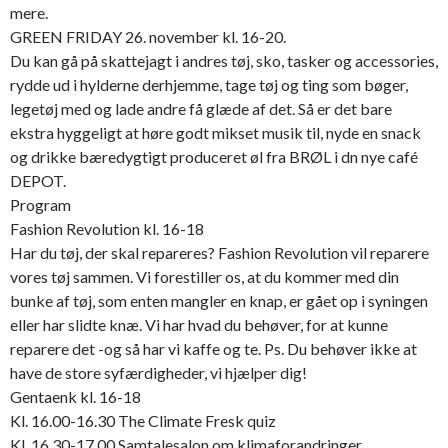
mere.
GREEN FRIDAY 26. november kl. 16-20.
Du kan gå på skattejagt i andres tøj, sko, tasker og accessories,
rydde ud i hylderne derhjemme, tage tøj og ting som bøger,
legetøj med og lade andre få glæde af det. Så er det bare
ekstra hyggeligt at høre godt mikset musik til, nyde en snack
og drikke bæredygtigt produceret øl fra BRØL i dn nye café
DEPOT.
Program
Fashion Revolution kl. 16-18
Har du tøj, der skal repareres? Fashion Revolution vil reparere
vores tøj sammen. Vi forestiller os, at du kommer med din
bunke af tøj, som enten mangler en knap, er gået op i syningen
eller har slidte knæ. Vi har hvad du behøver, for at kunne
reparere det -og så har vi kaffe og te. Ps. Du behøver ikke at
have de store syfærdigheder, vi hjælper dig!
Gentaenk kl. 16-18
Kl. 16.00-16.30 The Climate Fresk quiz
Kl. 16.30-17.00 Samtalesalon om klimaforandringer