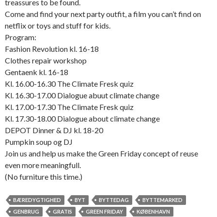
treassures to be found.
Come and find your next party outfit, a film you can’t find on
netflix or toys and stuff for kids.
Program:
Fashion Revolution kl. 16-18
Clothes repair workshop
Gentaenk kl. 16-18
Kl. 16.00-16.30 The Climate Fresk quiz
Kl. 16.30-17.00 Dialogue abuut climate change
Kl. 17.00-17.30 The Climate Fresk quiz
Kl. 17.30-18.00 Dialogue about climate change
DEPOT Dinner & DJ kl. 18-20
Pumpkin soup og DJ
Join us and help us make the Green Friday concept of reuse
even more meaningfull.
(No furniture this time.)
BÆREDYGTIGHED
BYT
BYTTEDAG
BYTTEMARKED
GENBRUG
GRATIS
GREEN FRIDAY
KØBENHAVN