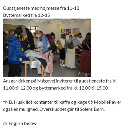
Gudstjeneste med højmesse fra 11-12
Byttemarked fra 12-15
Ansgarkirken på Mågevej inviterer til gudstjeneste fra kl.
11.00 til 12.00 og byttemarked fra kl. 12.00 til 15.00
*NB. Husk lidt kontanter til kaffe og kage 🙂 MobilePay er
også en mulighed. Overskuddet går til Solens Børn.
/// English below