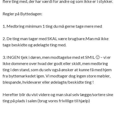
flere ting med, der har værdi for andre og som ikke er i stykker.
Regler på Byttedagen:
1. Medbring minimum 1 ting du må gerne tage mere med
2. De ting man tager med SKAL være brugbare.Man må ikke
tage beskidte og ødelagte ting med.
3. INGEN tjek i døren, men modtagelse med et SMIL 🙂 – vi er
ikke dommere over hvad der godt eller skidt, men medbring
ting i den stand, som du selv også ønsker at kunne få med hjem
fra byttemarkedet igen. Vi modtager dog ingen store møbler,
blespande, hvidevarer eller ødelagte/beskidte ting !
Herefter blir du vist videre og man skal selv lægge/sortere sine
ting på plads i salen (brug vores frivillige til hjælp)