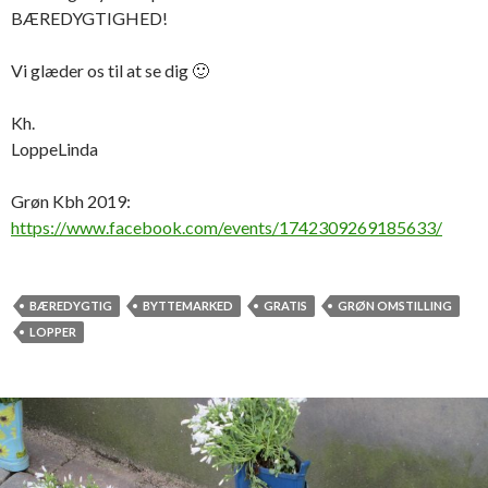
BÆREDYGTIGHED!
Vi glæder os til at se dig 🙂
Kh.
LoppeLinda
Grøn Kbh 2019:
https://www.facebook.com/events/1742309269185633/
BÆREDYGTIG
BYTTEMARKED
GRATIS
GRØN OMSTILLING
LOPPER