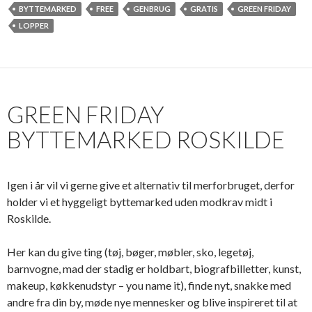
BYTTEMARKED
FREE
GENBRUG
GRATIS
GREEN FRIDAY
LOPPER
GREEN FRIDAY
BYTTEMARKED ROSKILDE
Igen i år vil vi gerne give et alternativ til merforbruget, derfor
holder vi et hyggeligt byttemarked uden modkrav midt i
Roskilde.
Her kan du give ting (tøj, bøger, møbler, sko, legetøj,
barnvogne, mad der stadig er holdbart, biografbilletter, kunst,
makeup, køkkenudstyr – you name it), finde nyt, snakke med
andre fra din by, møde nye mennesker og blive inspireret til at