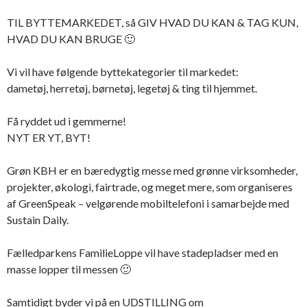
TIL BYTTEMARKEDET, så GIV HVAD DU KAN & TAG KUN,
HVAD DU KAN BRUGE 🙂
Vi vil have følgende byttekategorier til markedet:
dametøj, herretøj, børnetøj, legetøj & ting til hjemmet.
Få ryddet ud i gemmerne!
NYT ER YT, BYT!
Grøn KBH er en bæredygtig messe med grønne virksomheder,
projekter, økologi, fairtrade, og meget mere, som organiseres
af GreenSpeak – velgørende mobiltelefoni i samarbejde med
Sustain Daily.
Fælledparkens FamilieLoppe vil have stadepladser med en
masse lopper til messen 🙂
Samtidigt byder vi på en UDSTILLING om