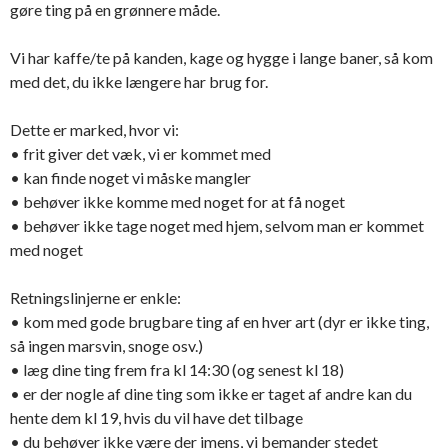
gøre ting på en grønnere måde.
Vi har kaffe/te på kanden, kage og hygge i lange baner, så kom
med det, du ikke længere har brug for.
Dette er marked, hvor vi:
• frit giver det væk, vi er kommet med
• kan finde noget vi måske mangler
• behøver ikke komme med noget for at få noget
• behøver ikke tage noget med hjem, selvom man er kommet
med noget
Retningslinjerne er enkle:
• kom med gode brugbare ting af en hver art (dyr er ikke ting,
så ingen marsvin, snoge osv.)
• læg dine ting frem fra kl 14:30 (og senest kl 18)
• er der nogle af dine ting som ikke er taget af andre kan du
hente dem kl 19, hvis du vil have det tilbage
• du behøver ikke være der imens, vi bemander stedet