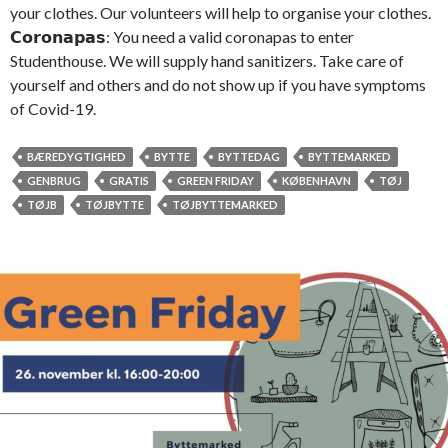
your clothes. Our volunteers will help to organise your clothes.
𝗖𝗼𝗿𝗼𝗻𝗮𝗽𝗮𝘀: You need a valid coronapas to enter
Studenthouse. We will supply hand sanitizers. Take care of
yourself and others and do not show up if you have symptoms
of Covid-19.
BÆREDYGTIGHED
BYTTE
BYTTEDAG
BYTTEMARKED
GENBRUG
GRATIS
GREEN FRIDAY
KØBENHAVN
TØJ
TØJB
TØJBYTTE
TØJBYTTEMARKED