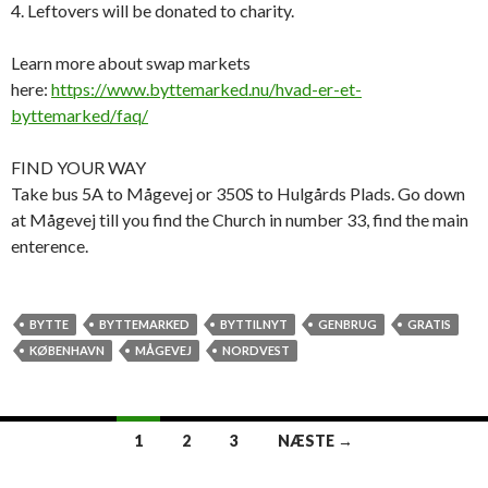
4. Leftovers will be donated to charity.
Learn more about swap markets
here:
https://www.byttemarked.nu/hvad-er-et-
byttemarked/faq/
FIND YOUR WAY
Take bus 5A to Mågevej or 350S to Hulgårds Plads. Go down
at Mågevej till you find the Church in number 33, find the main
enterence.
BYTTE
BYTTEMARKED
BYTTILNYT
GENBRUG
GRATIS
KØBENHAVN
MÅGEVEJ
NORDVEST
Indlægsnavigation
1
2
3
NÆSTE →