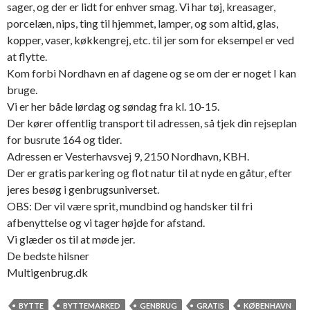
sager, og der er lidt for enhver smag. Vi har tøj, kreasager,
porcelæn, nips, ting til hjemmet, lamper, og som altid, glas,
kopper, vaser, køkkengrej, etc. til jer som for eksempel er ved
at flytte.
Kom forbi Nordhavn en af dagene og se om der er noget I kan
bruge.
Vi er her både lørdag og søndag fra kl. 10-15.
Der kører offentlig transport til adressen, så tjek din rejseplan
for busrute 164 og tider.
Adressen er Vesterhavsvej 9, 2150 Nordhavn, KBH.
Der er gratis parkering og flot natur til at nyde en gåtur, efter
jeres besøg i genbrugsuniverset.
OBS: Der vil være sprit, mundbind og handsker til fri
afbenyttelse og vi tager højde for afstand.
Vi glæder os til at møde jer.
De bedste hilsner
Multigenbrug.dk
BYTTE
BYTTEMARKED
GENBRUG
GRATIS
KØBENHAVN