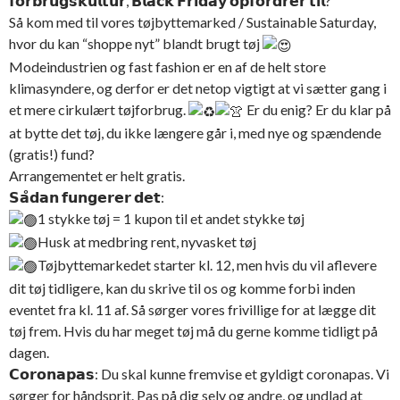
𝗳𝗼𝗿𝗯𝗿𝘂𝗴𝘀𝗸𝘂𝗹𝘁𝘂𝗿, 𝗕𝗹𝗮𝗰𝗸 𝗙𝗿𝗶𝗱𝗮𝘆 𝗼𝗽𝗳𝗼𝗿𝗱𝗿𝗲𝗿 𝘁𝗶𝗹?
Så kom med til vores tøjbyttemarked / Sustainable Saturday,
hvor du kan “shoppe nyt” blandt brugt tøj
Modeindustrien og fast fashion er en af de helt store
klimasyndere, og derfor er det netop vigtigt at vi sætter gang i
et mere cirkulært tøjforbrug.
Er du enig? Er du klar på
at bytte det tøj, du ikke længere går i, med nye og spændende
(gratis!) fund?
Arrangementet er helt gratis.
𝗦𝗮̊𝗱𝗮𝗻 𝗳𝘂𝗻𝗴𝗲𝗿𝗲𝗿 𝗱𝗲𝘁:
1 stykke tøj = 1 kupon til et andet stykke tøj
Husk at medbring rent, nyvasket tøj
Tøjbyttemarkedet starter kl. 12, men hvis du vil aflevere
dit tøj tidligere, kan du skrive til os og komme forbi inden
eventet fra kl. 11 af. Så sørger vores frivillige for at lægge dit
tøj frem. Hvis du har meget tøj må du gerne komme tidligt på
dagen.
𝗖𝗼𝗿𝗼𝗻𝗮𝗽𝗮𝘀: Du skal kunne fremvise et gyldigt coronapas. Vi
sørger for håndsprit. Pas på dig selv og andre, og undlad at