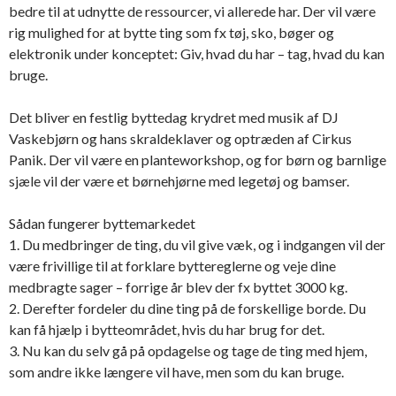
bedre til at udnytte de ressourcer, vi allerede har. Der vil være
rig mulighed for at bytte ting som fx tøj, sko, bøger og
elektronik under konceptet: Giv, hvad du har – tag, hvad du kan
bruge.
Det bliver en festlig byttedag krydret med musik af DJ
Vaskebjørn og hans skraldeklaver og optræden af Cirkus
Panik. Der vil være en planteworkshop, og for børn og barnlige
sjæle vil der være et børnehjørne med legetøj og bamser.
Sådan fungerer byttemarkedet
1. Du medbringer de ting, du vil give væk, og i indgangen vil der
være frivillige til at forklare byttereglerne og veje dine
medbragte sager – forrige år blev der fx byttet 3000 kg.
2. Derefter fordeler du dine ting på de forskellige borde. Du
kan få hjælp i bytteområdet, hvis du har brug for det.
3. Nu kan du selv gå på opdagelse og tage de ting med hjem,
som andre ikke længere vil have, men som du kan bruge.