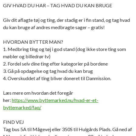
GIV HVAD DU HAR – TAG HVAD DU KAN BRUGE
Giv dit aflagte tøj og ting, der stadig er i fin stand, og tag hvad
du kan bruge af andres medbragte sager – gratis!
HVORDAN BYTTER MAN?
1. Medbring ting og tøj i god stand (dog ikke store ting som
møbler og billedrør tv)
2. Fordel selv dine ting efter kategorier på bordene
3. Gå på opdagelse og tag hvad du kan brug
4. Overskuddet af ting bliver doneret til Danmission.
Læs mere om hvordan det foregår
her:
https://www.byttemarked.nu/hvad-er-et-
byttemarked/faq/
FIND VEJ
Tag bus 5A til Mågevej eller 350S til Hulgårds Plads. Gå ned af