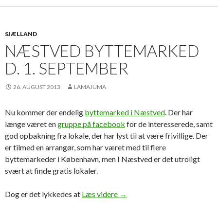
SJÆLLAND
NÆSTVED BYTTEMARKED
D. 1. SEPTEMBER
26. AUGUST 2013
LAMAJUMA
Nu kommer der endelig
byttemarked i Næstved
. Der har
længe været en
gruppe på facebook
for de interesserede, samt
god opbakning fra lokale, der har lyst til at være frivillige. Der
er tilmed en arrangør, som har været med til flere
byttemarkeder i København, men I Næstved er det utroligt
svært at finde gratis lokaler.
Næstved Byttemarked d. 1. 
Dog er det lykkedes at
Læs videre
→