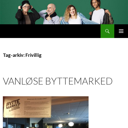
Søg
Byttemarked
VIDERE
PRIMÆ
TIL
MENU
INDHOLD
Tag-arkiv: Frivillig
VANLØSE BYTTEMARKED