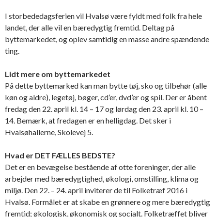
I storbededagsferien vil Hvalsø være fyldt med folk fra hele
landet, der alle vil en bæredygtig fremtid. Deltag på
byttemarkedet, og oplev samtidig en masse andre spændende
ting.
Lidt mere om byttemarkedet
På dette byttemarked kan man bytte tøj, sko og tilbehør (alle
køn og aldre), legetøj, bøger, cd’er, dvd’er og spil. Der er åbent
fredag den 22. april kl. 14 – 17 og lørdag den 23. april kl. 10 –
14. Bemærk, at fredagen er en helligdag. Det sker i
Hvalsøhallerne, Skolevej 5.
Hvad er DET FÆLLES BEDSTE?
Det er en bevægelse bestående af otte foreninger, der alle
arbejder med bæredygtighed, økologi, omstilling, klima og
miljø. Den 22. – 24. april inviterer de til Folketræf 2016 i
Hvalsø. Formålet er at skabe en grønnere og mere bæredygtig
fremtid; økologisk, økonomisk og socialt. Folketræffet bliver