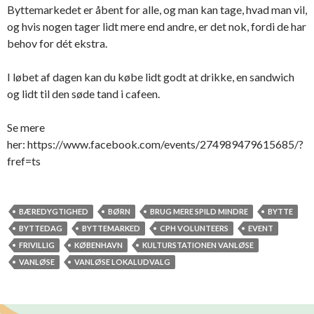
Byttemarkedet er åbent for alle, og man kan tage, hvad man vil,
og hvis nogen tager lidt mere end andre, er det nok, fordi de har
behov for dét ekstra.
I løbet af dagen kan du købe lidt godt at drikke, en sandwich
og lidt til den søde tand i cafeen.
Se mere
her: https://www.facebook.com/events/274989479615685/?
fref=ts
BÆREDYGTIGHED
BØRN
BRUG MERE SPILD MINDRE
BYTTE
BYTTEDAG
BYTTEMARKED
CPH VOLUNTEERS
EVENT
FRIVILLIG
KØBENHAVN
KULTURSTATIONEN VANLØSE
VANLØSE
VANLØSE LOKALUDVALG