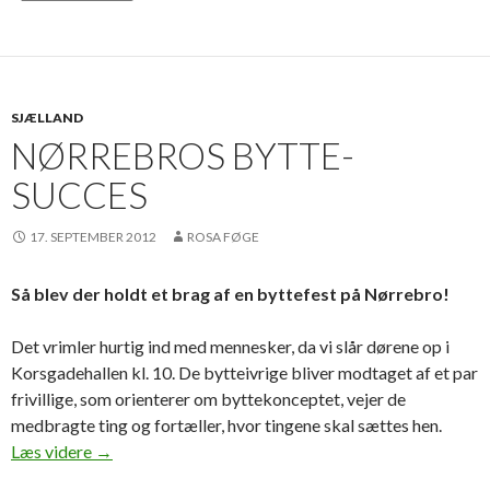
SJÆLLAND
NØRREBROS BYTTE-
SUCCES
17. SEPTEMBER 2012
ROSA FØGE
Så blev der holdt et brag af en byttefest på Nørrebro!
Det vrimler hurtig ind med mennesker, da vi slår dørene op i
Korsgadehallen kl. 10. De bytteivrige bliver modtaget af et par
frivillige, som orienterer om byttekonceptet, vejer de
medbragte ting og fortæller, hvor tingene skal sættes hen.
Nørrebros bytte-succes
Læs videre
→