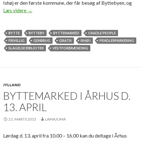
Ishøj er den første kommune, der får besøg af Byttebyen, og
Byttemarkeder i Ishøj og Slagelse d. 17. og 24. Augus
Læs videre
→
BYTTE
BYTTEBY
BYTTEMARKED
CRADLE PEOPLE
FRIVILLIG
GENBRUG
GRATIS
ISHØJ
PENDLERPARKERING
SLAGELSE BIBLIOTEK
VESTFORBRÆNDING
JYLLAND
BYTTEMARKED I ÅRHUS D.
13. APRIL
21. MARTS 2013
LAMAJUMA
Lørdag d. 13. april fra 10.00 – 16.00 kan du deltage i Århus