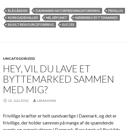
BLÅGÅRDEN
DANMARKS NATURFREDNINGSFORENING
FRIVILLIG
KORSGADEHALLEN
MILJØPUNKT
NØRREBRO BYTTEMARKED
SKJULT RESSOURCEFORBRUG
SUCCES
UNCATEGORIZED
HEY, VIL DU LAVE ET
BYTTEMARKED SAMMEN
MED MIG?
12. JULI 2012
LAMAJUMA
Frivillige kræfter er helt uundværlige i Danmark, og det er
frivillige, der holder sammen på mange af de spændende
events og organisationer i Danmark. Bare tænk på Roskilde