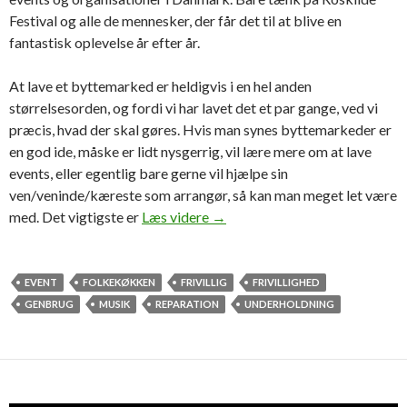
Festival og alle de mennesker, der får det til at blive en
fantastisk oplevelse år efter år.
At lave et byttemarked er heldigvis i en hel anden
størrelsesorden, og fordi vi har lavet det et par gange, ved vi
præcis, hvad der skal gøres. Hvis man synes byttemarkeder er
en god ide, måske er lidt nysgerrig, vil lære mere om at lave
events, eller egentlig bare gerne vil hjælpe sin
ven/veninde/kæreste som arrangør, så kan man meget let være
Hey, vil du lave et byttemark
med. Det vigtigste er
Læs videre
→
EVENT
FOLKEKØKKEN
FRIVILLIG
FRIVILLIGHED
GENBRUG
MUSIK
REPARATION
UNDERHOLDNING