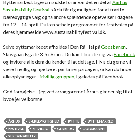
Byttemarked. Ligesom sidste forår var det en del af
Aarhus
Sustainability Festival
, så du får rig mulighed for at træffe
bæredygtige valg og få andre spændende oplevelser i dagene
fra 12. – 14. april. Du kan se hele programmet for festivalen på
deres hjemmeside www.sustainabilityfestival.dk.
Selve byttemarkedet afholdes i Den Rå Hal på
Godsbanen
,
Skovgaardsgade 3-5 i Århus. Du kan tilmelde dig via
Facebook
og invitere alle dem du kender til at deltage. Hvis du gerne vil
være frivillig og hjælpe et par timer på dagen, så kan du finde
alle oplysninger i
frivillig-gruppen
, ligeledes på Facebook.
God fornøjelse – jeg ved arrangørerne i Århus glæder sig til at
byde jer velkomne!
ÅRHUS
BÆREDYGTIGHED
BYTTE
BYTTEMARKED
FESTIVAL
FRIVILLIG
GENBRUG
GODSBANEN
SUSTAINABILITY