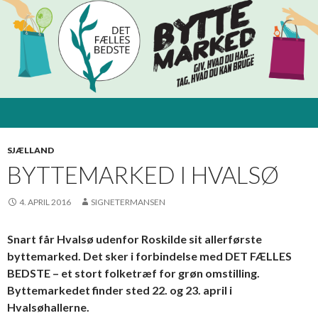
SJÆLLAND
BYTTEMARKED I HVALSØ
4. APRIL 2016
SIGNETERMANSEN
Snart får Hvalsø udenfor Roskilde sit allerførste
byttemarked. Det sker i forbindelse med DET FÆLLES
BEDSTE – et stort folketræf for grøn omstilling.
Byttemarkedet finder sted 22. og 23. april i
Hvalsøhallerne.