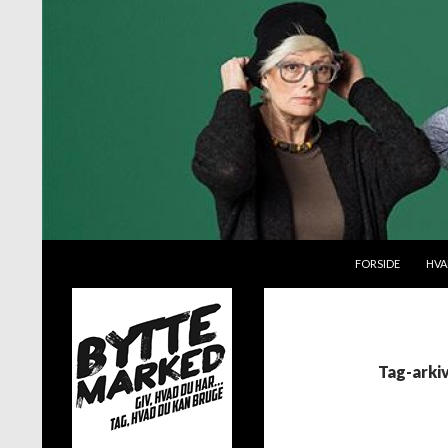
VIDERE TIL INDH
Søg
Byttemarked
FORSIDE
HVA
Giv, hvad du har – tag, hvad du kan
bruge
Tag-arki