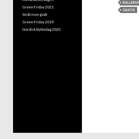
BALLERU
Green Friday 2021
GRATIS
Småt men godt
Green Friday 2019
Nordisk Byttedag 2020