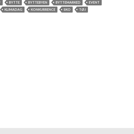
P
BYTTE
BYTTEBYEN
BYTTEMARKED
EVENT
KLIMADAG
KONKURRENCE
SKO
TØJ