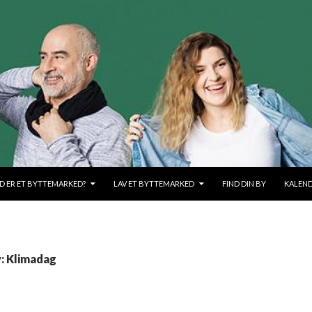
OLD
D ER ET BYTTEMARKED?
LAV ET BYTTEMARKED
FIND DIN BY
KALEN
v: Klimadag