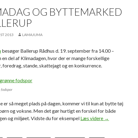
MADAG OG BYTTEMARKED
LLERUP
ST 2013
LAMAJUMA
n
besøger Ballerup Rådhus d. 19. september fra 14.00 –
 en del af Klimadagen, hvor der er mange forskellige
r, foredrag, stande, skattejagt og en konkurrence.
 fodspor
e er så meget plads på dagen, kommer vi til kun at bytte tøj
 børn og voksne. Men det gør hurtigt en forskel for både
Klimadag og byt
en og miljøet. Vidste du for eksempel
Læs videre
→