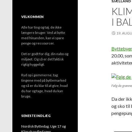
SJÆLLAND
KLI
VELKOMMEN
I BA
Alle har ting og tøj, de ikke
længere bruger. Ved at bytte
19. AUGU
med hinanden, kan vi spare
penge og ressourcer.
Byttebye
Det er godt for dig, din nabo og
20.00, som
miljøet. Og så er det faktisk
aktivitete
rigtig hyggeligt.
Ryd op i gemmerne, tag
tingene med på byttemarked
og så er du klar til at give, hvad
Følg de grønne
du har og tage, hvad du kan
bruge.
Da der ikk
og sko til
pengepung
SENESTE INDLÆG
Nordisk Byttedag, Uge 17 og
Klimahandledagen