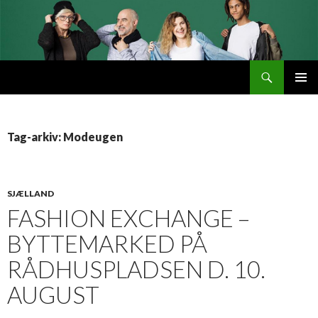
Søg
Byttemarked
VIDERE
PRIMÆ
TIL
MENU
INDHOLD
Tag-arkiv: Modeugen
SJÆLLAND
FASHION EXCHANGE –
BYTTEMARKED PÅ
RÅDHUSPLADSEN D. 10.
AUGUST