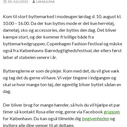
30. JULI 2013
LAMAJUMA
Kom til stort byttemarked i modeugen lørdag d. 10. august kl.
10.00 – 16.00. Da der kun byttes mode er det kun herretøj,
dametøj, sko og accessories, der byttes den dag. Det bliver
kæmpe stort, og der kommer frivillige både fra
byttemarkedgruppen, Copenhagen Fashion Festival og måske
også fra Københavns Bæredygtighedsfestival, der ellers først
løber af stabelen senere i år.
Byttereglerne er som de plejer. Kom med det, du vil give væk
og tag det du gerne vil have. Vi vejer tingene i indgangen og
skal se hvor mange ton tøj, der egentlig bliver byttet sådan en
dag.
Der bliver brug for mange hænder, så hvis du vil hjælpe et par
timer så kontakt Rosa eller mig, gerne via Facebook
gruppen
for København. Du kan også tilmelde dig
begivenheden
og
invitere alle dine venner til at deltage.