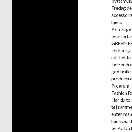
byttemuli
Fredag de
accessoire
hjem.
På mange m
overforbru
GREEN FRI
Du kan gå 
ud i hylde
lade andre
godt mikse
producere
Program
Fashion Re
Har du tøj
tøj sammen
enten mang
har hvad d
te. Ps. Du