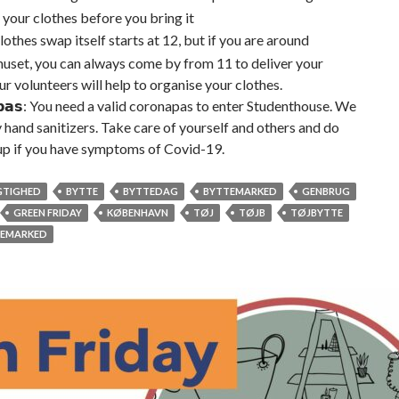
your clothes before you bring it
lothes swap itself starts at 12, but if you are around
uset, you can always come by from 11 to deliver your
ur volunteers will help to organise your clothes.
𝗮𝗽𝗮𝘀: You need a valid coronapas to enter Studenthouse. We
y hand sanitizers. Take care of yourself and others and do
up if you have symptoms of Covid-19.
GTIGHED
BYTTE
BYTTEDAG
BYTTEMARKED
GENBRUG
GREEN FRIDAY
KØBENHAVN
TØJ
TØJB
TØJBYTTE
EMARKED