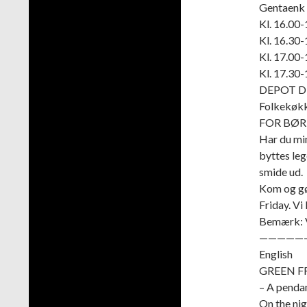
Gentaenk 
Kl. 16.00-
Kl. 16.30
Kl. 17.00-
Kl. 17.30
DEPOT Din
Folkekøk
FOR BØ
Har du min
byttes leg
smide ud.
Kom og gør
Friday. Vi
Bemærk: V
—————
English
GREEN F
– A penda
On the nig