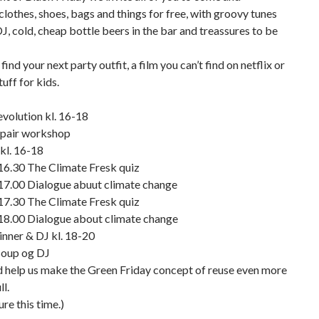
lothes, shoes, bags and things for free, with groovy tunes
J, cold, cheap bottle beers in the bar and treassures to be
ind your next party outfit, a film you can’t find on netflix or
tuff for kids.
volution kl. 16-18
epair workshop
kl. 16-18
16.30 The Climate Fresk quiz
-17.00 Dialogue abuut climate change
17.30 The Climate Fresk quiz
-18.00 Dialogue about climate change
ner & DJ kl. 18-20
oup og DJ
d help us make the Green Friday concept of reuse even more
l.
ure this time.)