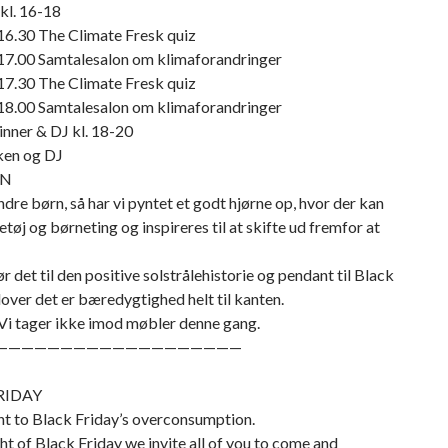
kl. 16-18
16.30 The Climate Fresk quiz
-17.00 Samtalesalon om klimaforandringer
17.30 The Climate Fresk quiz
-18.00 Samtalesalon om klimaforandringer
ner & DJ kl. 18-20
ken og DJ
RN
dre børn, så har vi pyntet et godt hjørne op, hvor der kan
etøj og børneting og inspireres til at skifte ud fremfor at
 det til den positive solstrålehistorie og pendant til Black
 lover det er bæredygtighed helt til kanten.
i tager ikke imod møbler denne gang.
———————————————————
RIDAY
nt to Black Friday’s overconsumption.
ht of Black Friday we invite all of you to come and