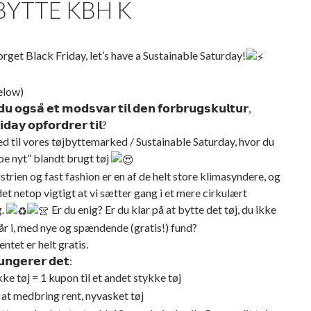
BYTTE KBH K
orget Black Friday, let’s have a Sustainable Saturday!
elow)
𝘂 𝗼𝗴𝘀𝗮̊ 𝗲𝘁 𝗺𝗼𝗱𝘀𝘃𝗮𝗿 𝘁𝗶𝗹 𝗱𝗲𝗻 𝗳𝗼𝗿𝗯𝗿𝘂𝗴𝘀𝗸𝘂𝗹𝘁𝘂𝗿,
𝗶𝗱𝗮𝘆 𝗼𝗽𝗳𝗼𝗿𝗱𝗿𝗲𝗿 𝘁𝗶𝗹?
 til vores tøjbyttemarked / Sustainable Saturday, hvor du
e nyt” blandt brugt tøj
rien og fast fashion er en af de helt store klimasyndere, og
det netop vigtigt at vi sætter gang i et mere cirkulært
g.
Er du enig? Er du klar på at bytte det tøj, du ikke
r i, med nye og spændende (gratis!) fund?
tet er helt gratis.
𝘂𝗻𝗴𝗲𝗿𝗲𝗿 𝗱𝗲𝘁:
kke tøj = 1 kupon til et andet stykke tøj
at medbring rent, nyvasket tøj