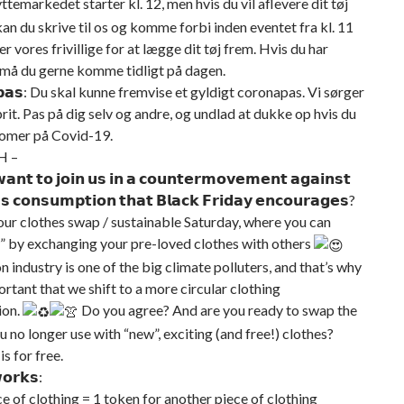
ttemarkedet starter kl. 12, men hvis du vil aflevere dit tøj
 kan du skrive til os og komme forbi inden eventet fra kl. 11
er vores frivillige for at lægge dit tøj frem. Hvis du har
 må du gerne komme tidligt på dagen.
𝗮𝗽𝗮𝘀: Du skal kunne fremvise et gyldigt coronapas. Vi sørger
rit. Pas på dig selv og andre, og undlad at dukke op hvis du
omer på Covid-19.
H –
𝗮𝗻𝘁 𝘁𝗼 𝗷𝗼𝗶𝗻 𝘂𝘀 𝗶𝗻 𝗮 𝗰𝗼𝘂𝗻𝘁𝗲𝗿𝗺𝗼𝘃𝗲𝗺𝗲𝗻𝘁 𝗮𝗴𝗮𝗶𝗻𝘀𝘁
 𝗰𝗼𝗻𝘀𝘂𝗺𝗽𝘁𝗶𝗼𝗻 𝘁𝗵𝗮𝘁 𝗕𝗹𝗮𝗰𝗸 𝗙𝗿𝗶𝗱𝗮𝘆 𝗲𝗻𝗰𝗼𝘂𝗿𝗮𝗴𝗲𝘀?
our clothes swap / sustainable Saturday, where you can
” by exchanging your pre-loved clothes with others
n industry is one of the big climate polluters, and that’s why
portant that we shift to a more circular clothing
ion.
Do you agree? And are you ready to swap the
u no longer use with “new”, exciting (and free!) clothes?
s for free.
𝗼𝗿𝗸𝘀:
ce of clothing = 1 token for another piece of clothing