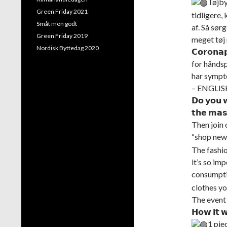
Tøjby
Green Friday 2021
tidligere,
Småt men godt
af. Så sørg
Green Friday 2019
meget tøj
Nordisk Byttedag 2020
𝗖𝗼𝗿𝗼𝗻
for håndsp
har sympt
– ENGLIS
𝗗𝗼 𝘆𝗼𝘂 𝘄
𝘁𝗵𝗲 𝗺𝗮𝘀
Then join 
“shop new
The fashio
it’s so im
consumpt
clothes yo
The event i
𝗛𝗼𝘄 𝗶𝘁 
1 pie