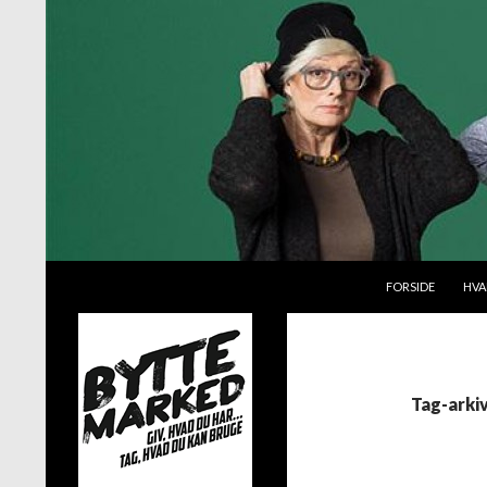
VIDERE TIL INDH
Søg
Byttemarked
FORSIDE
HVA
Giv, hvad du har – tag, hvad du kan
bruge
Tag-arkiv