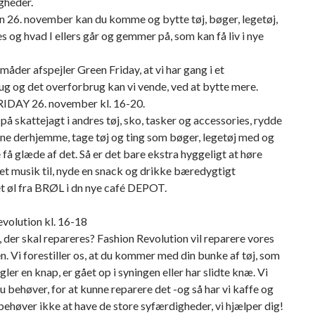
gheder.
n 26. november kan du komme og bytte tøj, bøger, legetøj,
s og hvad I ellers går og gemmer på, som kan få liv i nye
åder afspejler Green Friday, at vi har gang i et
g og det overforbrug kan vi vende, ved at bytte mere.
DAY 26. november kl. 16-20.
på skattejagt i andres tøj, sko, tasker og accessories, rydde
rne derhjemme, tage tøj og ting som bøger, legetøj med og
 få glæde af det. Så er det bare ekstra hyggeligt at høre
t musik til, nyde en snack og drikke bæredygtigt
t øl fra BRØL i dn nye café DEPOT.
volution kl. 16-18
, der skal repareres? Fashion Revolution vil reparere vores
. Vi forestiller os, at du kommer med din bunke af tøj, som
ler en knap, er gået op i syningen eller har slidte knæ. Vi
u behøver, for at kunne reparere det -og så har vi kaffe og
 behøver ikke at have de store syfærdigheder, vi hjælper dig!