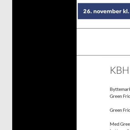
KBH 
Byttemarke
Green Fri
Green Frid
Med Green