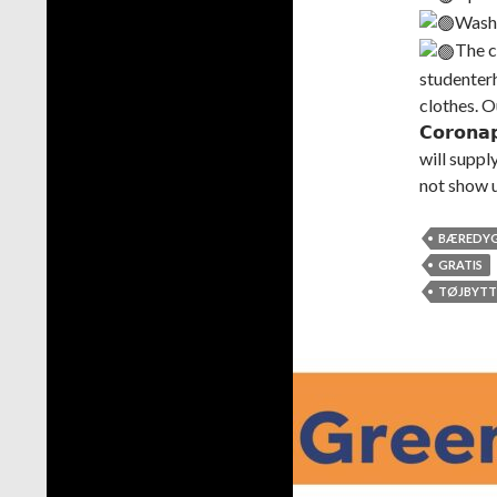
Wash 
The c
studenterh
clothes. O
𝗖𝗼𝗿𝗼𝗻
will suppl
not show 
BÆREDY
GRATIS
TØJBYTT