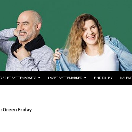
OLD
D ER ET BYTTEMARKED?
LAV ET BYTTEMARKED
FIND DIN BY
KALEN
: Green Friday