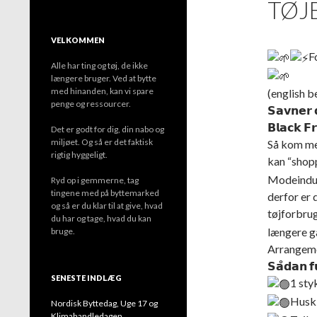
TØJ
VELKOMMEN
F
Alle har ting og tøj, de ikke
længere bruger. Ved at bytte
med hinanden, kan vi spare
(english b
penge og ressourcer.
𝗦𝗮𝘃𝗻𝗲𝗿 
𝗕𝗹𝗮𝗰𝗸 𝗙𝗿
Det er godt for dig, din nabo og
miljøet. Og så er det faktisk
Så kom med
rigtig hyggeligt.
kan “shopp
Modeindust
Ryd op i gemmerne, tag
tingene med på byttemarked
derfor er 
og så er du klar til at give, hvad
tøjforbru
du har og tage, hvad du kan
længere gå
bruge.
Arrangemen
𝗦𝗮̊𝗱𝗮𝗻 𝗳
SENESTE INDLÆG
1 sty
Husk 
Nordisk Byttedag, Uge 17 og
Klimahandledagen