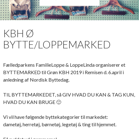
KBH Ø
BYTTE/LOPPEMARKED
Fælledparkens FamilieLoppe & LoppeLinda organiserer et
BYTTEMARKED til Grøn KBH 2019 i Remisen d. 6.april i
anledning af Nordisk Byttedag.
TIL BYTTEMARKEDET, så GIV HVAD DU KAN & TAG KUN,
HVAD DU KAN BRUGE 🙂
Vi vil have følgende byttekategorier til markedet:
dametøj, herretøj, børnetøj, legetøj & ting til hjemmet.