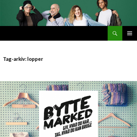
Søg
Byttemarked
VIDERE
PRIMÆ
TIL
MENU
INDHOLD
Tag-arkiv: lopper