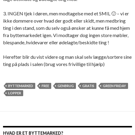
3. INGEN tjek i døren, men modtagelse med et SMIL 🙂 – vi er
ikke dommere over hvad der godt eller skidt, men medbring
ting i den stand, som du selv også ønsker at kunne få med hjem
fra byttemarkedet igen. Vi modtager dog ingen store møbler,
blespande, hvidevarer eller ødelagte/beskidte ting !
Herefter blir du vist videre og man skal selv lægge/sortere sine
ting på plads i salen (brug vores frivillige til hjælp)
BYTTEMARKED
FREE
GENBRUG
GRATIS
GREEN FRIDAY
LOPPER
HVAD ER ET BYTTEMARKED?