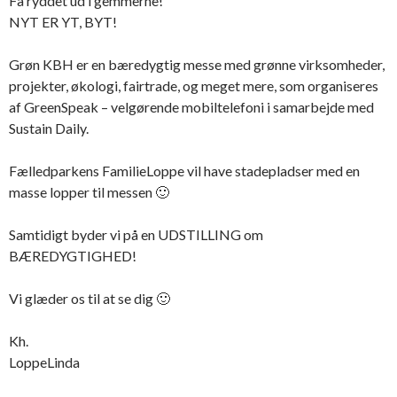
Få ryddet ud i gemmerne!
NYT ER YT, BYT!
Grøn KBH er en bæredygtig messe med grønne virksomheder,
projekter, økologi, fairtrade, og meget mere, som organiseres
af GreenSpeak – velgørende mobiltelefoni i samarbejde med
Sustain Daily.
Fælledparkens FamilieLoppe vil have stadepladser med en
masse lopper til messen 🙂
Samtidigt byder vi på en UDSTILLING om
BÆREDYGTIGHED!
Vi glæder os til at se dig 🙂
Kh.
LoppeLinda