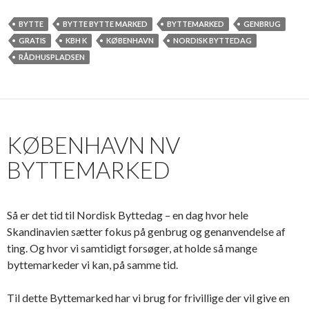
BYTTE
BYTTE BYTTE MARKED
BYTTEMARKED
GENBRUG
GRATIS
KBH K
KØBENHAVN
NORDISK BYTTEDAG
RÅDHUSPLADSEN
KØBENHAVN NV
BYTTEMARKED
Så er det tid til Nordisk Byttedag – en dag hvor hele
Skandinavien sætter fokus på genbrug og genanvendelse af
ting. Og hvor vi samtidigt forsøger, at holde så mange
byttemarkeder vi kan, på samme tid.
Til dette Byttemarked har vi brug for frivillige der vil give en