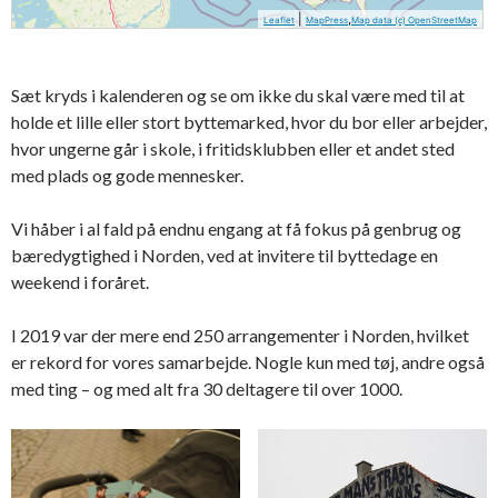
|
,
Leaflet
MapPress
Map data (c) OpenStreetMap
Sæt kryds i kalenderen og se om ikke du skal være med til at
holde et lille eller stort byttemarked, hvor du bor eller arbejder,
hvor ungerne går i skole, i fritidsklubben eller et andet sted
med plads og gode mennesker.
Vi håber i al fald på endnu engang at få fokus på genbrug og
bæredygtighed i Norden, ved at invitere til byttedage en
weekend i foråret.
I 2019 var der mere end 250 arrangementer i Norden, hvilket
er rekord for vores samarbejde. Nogle kun med tøj, andre også
med ting – og med alt fra 30 deltagere til over 1000.