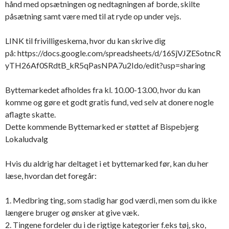
hånd med opsætningen og nedtagningen af borde, skilte
påsætning samt være med til at ryde op under vejs.
LINK til frivilligeskema, hvor du kan skrive dig
på: https://docs.google.com/spreadsheets/d/16SjVJZESotncR
yTH26Af0SRdtB_kR5qPasNPA7u2Ido/edit?usp=sharing
Byttemarkedet afholdes fra kl. 10.00-13.00, hvor du kan
komme og gøre et godt gratis fund, ved selv at donere nogle
aflagte skatte.
Dette kommende Byttemarked er støttet af Bispebjerg
Lokaludvalg
Hvis du aldrig har deltaget i et byttema
rked før, kan du her
læse, hvordan det foregår:
1. Medbring ting, som stadig har god værdi, men som du ikke
længere bruger og ønsker at give væk.
2. Tingene fordeler du i de rigtige kategorier f.eks tøj, sko,