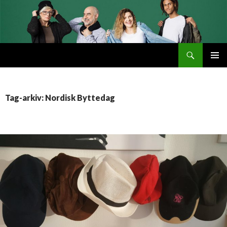
Søg
Byttemarked
VIDERE
PRIMÆ
TIL
MENU
INDHOLD
Tag-arkiv: Nordisk Byttedag