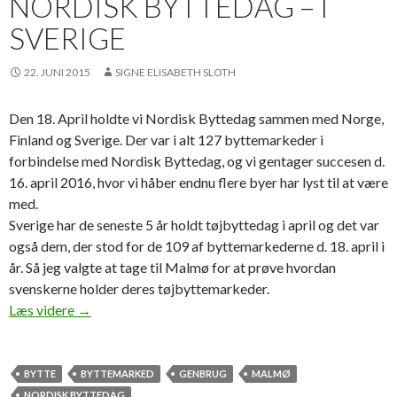
NORDISK BYTTEDAG – I
SVERIGE
22. JUNI 2015
SIGNE ELISABETH SLOTH
Den 18. April holdte vi Nordisk Byttedag sammen med Norge,
Finland og Sverige. Der var i alt 127 byttemarkeder i
forbindelse med Nordisk Byttedag, og vi gentager succesen d.
16. april 2016, hvor vi håber endnu flere byer har lyst til at være
med.
Sverige har de seneste 5 år holdt tøjbyttedag i april og det var
også dem, der stod for de 109 af byttemarkederne d. 18. april i
år. Så jeg valgte at tage til Malmø for at prøve hvordan
svenskerne holder deres tøjbyttemarkeder.
Nordisk Byttedag – i Sverige
Læs videre
→
BYTTE
BYTTEMARKED
GENBRUG
MALMØ
NORDISK BYTTEDAG