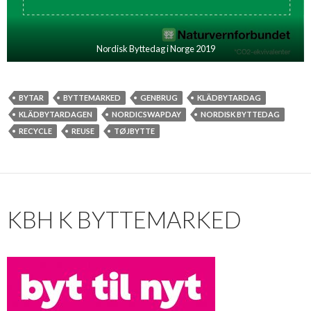
Nordisk Byttedag i Norge 2019
BYTAR
BYTTEMARKED
GENBRUG
KLÄDBYTARDAG
KLÄDBYTARDAGEN
NORDICSWAPDAY
NORDISK BYTTEDAG
RECYCLE
REUSE
TØJBYTTE
KBH K BYTTEMARKED