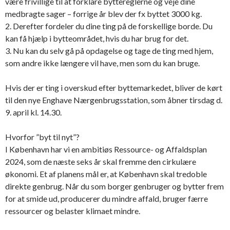
være frivillige til at forklare byttereglerne og veje dine
medbragte sager – forrige år blev der fx byttet 3000 kg.
2. Derefter fordeler du dine ting på de forskellige borde. Du
kan få hjælp i bytteområdet, hvis du har brug for det.
3. Nu kan du selv gå på opdagelse og tage de ting med hjem,
som andre ikke længere vil have, men som du kan bruge.
Hvis der er ting i overskud efter byttemarkedet, bliver de kørt
til den nye Enghave Nærgenbrugsstation, som åbner tirsdag d.
9. april kl. 14.30.
Hvorfor ”byt til nyt”?
I København har vi en ambitiøs Ressource- og Affaldsplan
2024, som de næste seks år skal fremme den cirkulære
økonomi. Et af planens mål er, at København skal tredoble
direkte genbrug. Når du som borger genbruger og bytter frem
for at smide ud, producerer du mindre affald, bruger færre
ressourcer og belaster klimaet mindre.