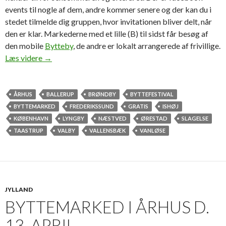
events til nogle af dem, andre kommer senere og der kan du i
stedet tilmelde dig gruppen, hvor invitationen bliver delt, når
den er klar. Markederne med et lille (B) til sidst får besøg af
den mobile
Bytteby
, de andre er lokalt arrangerede af frivillige.
Efterårets byttemarkeder 2013
Læs videre
→
ÅRHUS
BALLERUP
BRØNDBY
BYTTEFESTIVAL
BYTTEMARKED
FREDERIKSSUND
GRATIS
ISHØJ
KØBENHAVN
LYNGBY
NÆSTVED
ØRESTAD
SLAGELSE
TAASTRUP
VALBY
VALLENSBÆK
VANLØSE
JYLLAND
BYTTEMARKED I ÅRHUS D.
13. APRIL