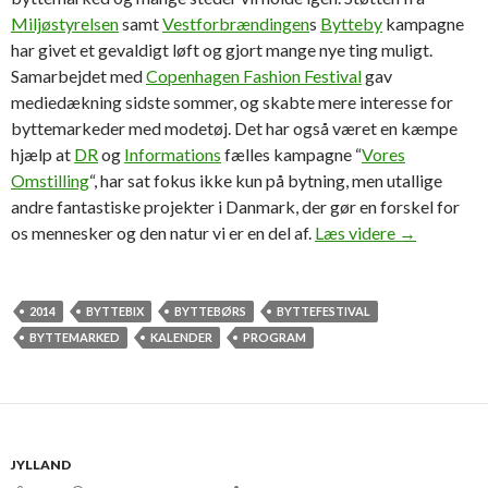
Miljøstyrelsen
samt
Vestforbrændingen
s
Bytteby
kampagne
har givet et gevaldigt løft og gjort mange nye ting muligt.
Samarbejdet med
Copenhagen Fashion Festival
gav
mediedækning sidste sommer, og skabte mere interesse for
byttemarkeder med modetøj. Det har også været en kæmpe
hjælp at
DR
og
Informations
fælles kampagne “
Vores
Omstilling
“, har sat fokus ikke kun på bytning, men utallige
andre fantastiske projekter i Danmark, der gør en forskel for
Vi holder t
os mennesker og den natur vi er en del af.
Læs videre
→
2014
BYTTEBIX
BYTTEBØRS
BYTTEFESTIVAL
BYTTEMARKED
KALENDER
PROGRAM
JYLLAND