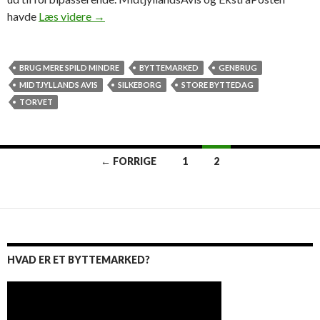
Solskin over Silkeborg Byttemarked
havde
Læs videre
→
BRUG MERE SPILD MINDRE
BYTTEMARKED
GENBRUG
MIDTJYLLANDS AVIS
SILKEBORG
STORE BYTTEDAG
TORVET
Indlægsnavigation
← FORRIGE
1
2
HVAD ER ET BYTTEMARKED?