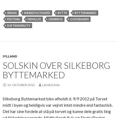
ÅRHUS
BÆREDYGTIGHED
BYTTE
BYTTEMARKED
FESTIVAL
FRIVILLIG
GENBRUG
GODSBANEN
SUSTAINABILITY
JYLLAND
SOLSKIN OVER SILKEBORG
BYTTEMARKED
19. OKTOBER 2012
LAMAJUMA
Silkeborg Byttemarked blev afholdt d. 9/9 2012 på Torvet
midt i byen og heldigvis var vejret intet mindre end fantastisk.
Det har sine fordele at stå på torvet og kunne dele gratis ting
ud til forbipasserende. MidtjyllandsAvis og EkstraPosten