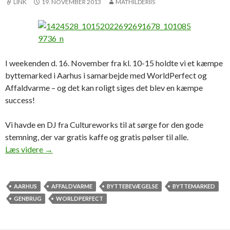
LINK
19. NOVEMBER 2013
MATHILDERIIS
I weekenden d. 16. November fra kl. 10-15 holdte vi et kæmpe
byttemarked i Aarhus i samarbejde med WorldPerfect og
Affaldvarme – og det kan roligt siges det blev en kæmpe
success!
Vi havde en DJ fra Cultureworks til at sørge for den gode
stemning, der var gratis kaffe og gratis pølser til alle.
Aarhus’ største byttemarked nogensinde!
Læs videre
→
AARHUS
AFFALDVARME
BYTTEBEVÆGELSE
BYTTEMARKED
GENBRUG
WORLDPERFECT