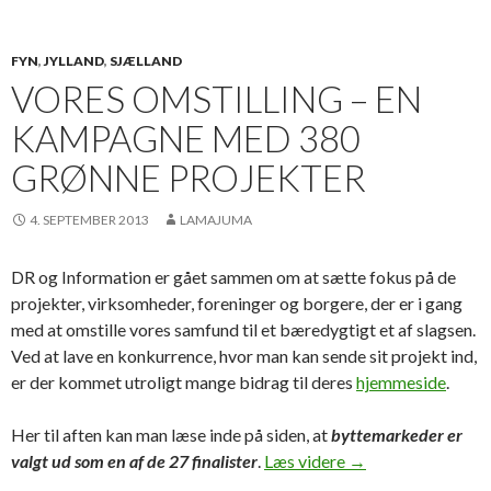
FYN
,
JYLLAND
,
SJÆLLAND
VORES OMSTILLING – EN
KAMPAGNE MED 380
GRØNNE PROJEKTER
4. SEPTEMBER 2013
LAMAJUMA
DR og Information er gået sammen om at sætte fokus på de
projekter, virksomheder, foreninger og borgere, der er i gang
med at omstille vores samfund til et bæredygtigt et af slagsen.
Ved at lave en konkurrence, hvor man kan sende sit projekt ind,
er der kommet utroligt mange bidrag til deres
hjemmeside
.
Her til aften kan man læse inde på siden, at
byttemarkeder er
Vores Omstilling 
valgt ud som en af de 27 finalister
.
Læs videre
→