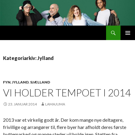
Søg
Byttemarked
VIDERE
PRIMÆ
TIL
MENU
INDHOLD
Kategoriarkiv: Jylland
FYN
,
JYLLAND
,
SJÆLLAND
VI HOLDER TEMPOET I 2014
23. JANUAR 2014
LAMAJUMA
2013 var et virkelig godt år. Der kom mange nye deltagere,
frivillige og arrangører til, flere byer har afholdt deres første
byttemarked og mange steder vil holde igen. Støtten fra