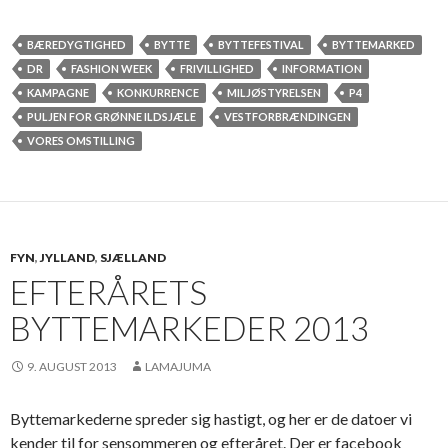
BÆREDYGTIGHED
BYTTE
BYTTEFESTIVAL
BYTTEMARKED
DR
FASHION WEEK
FRIVILLIGHED
INFORMATION
KAMPAGNE
KONKURRENCE
MILJØSTYRELSEN
P4
PULJEN FOR GRØNNE ILDSJÆLE
VESTFORBRÆNDINGEN
VORES OMSTILLING
FYN
,
JYLLAND
,
SJÆLLAND
EFTERÅRETS
BYTTEMARKEDER 2013
9. AUGUST 2013
LAMAJUMA
Byttemarkederne spreder sig hastigt, og her er de datoer vi
kender til for sensommeren og efteråret. Der er facebook